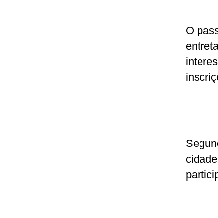
O pass
entret
intere
inscri
Segund
cidade
partic