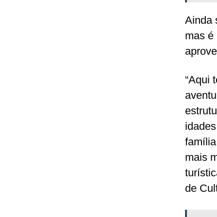
Ainda 
mas é 
aprove
“Aqui t
aventu
estrut
idades
famíli
mais m
turíst
de Cul