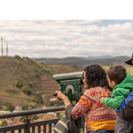
post
publicação