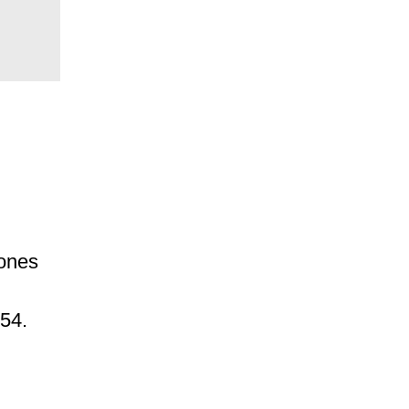
fones
54.