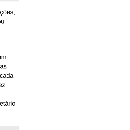
ições,
ou
com
 as
 cada
ez
etário