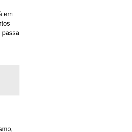
rá em
ntos
o passa
ismo,