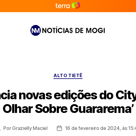
Notícias
de
Mogi
Categorias
ALTO TIETÊ
ncia novas edições do Cit
Olhar Sobre Guararema’
Por
Grazielly Maciel
16 de fevereiro de 2024, às 15:
Autor
Data
do
de