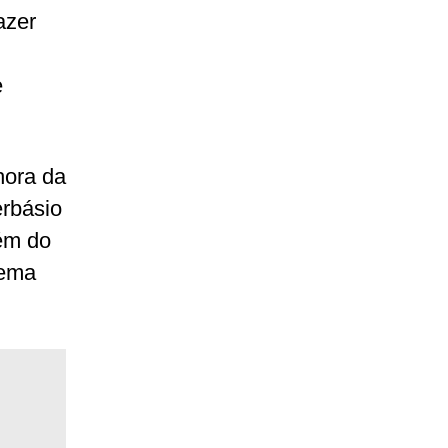
azer
e
hora da
erbásio
ém do
rema