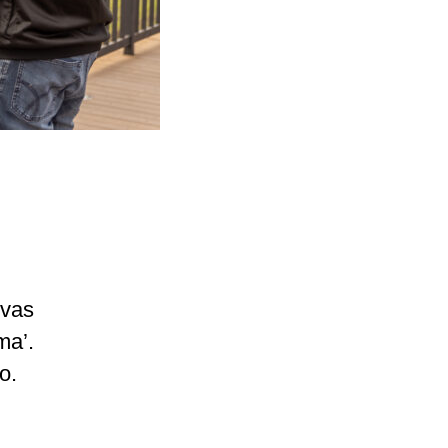
ovas
ma’.
o.