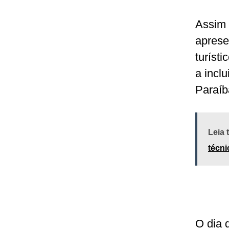
Assim 
aprese
turíst
a incl
Paraíb
Leia
técn
O dia 