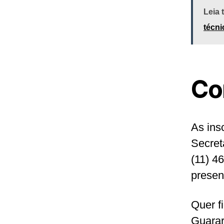
Leia
técn
Co
As ins
Secret
(11) 4
presen
Quer f
Guara