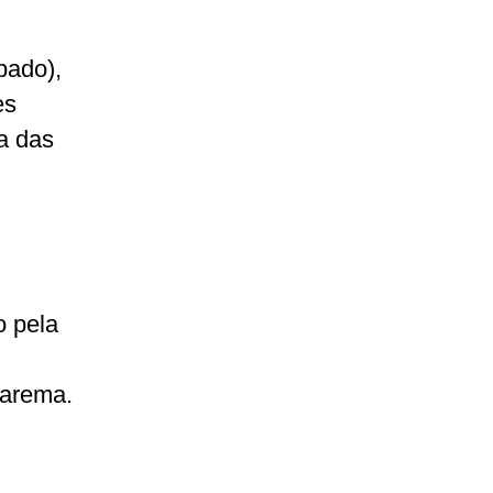
bado),
es
a das
o pela
rarema.