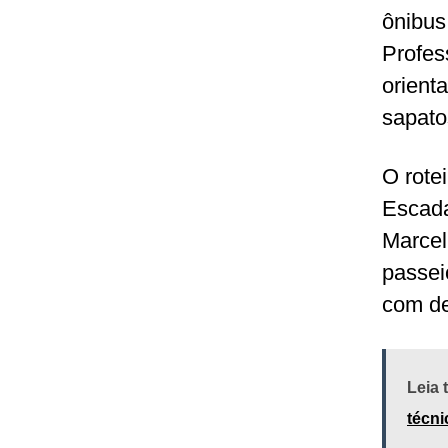
ônibus
Profes
orient
sapato
O rote
Escada
Marcel
passei
com de
Leia
técn