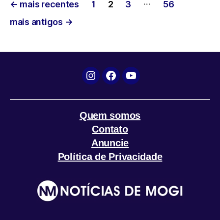
Paginação
…
←
mais recentes
1
2
3
56
de
mais antigos
→
posts
Instagram
Facebook
YouTube
Quem somos
Contato
Anuncie
Política de Privacidade