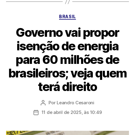
Categorias
BRASIL
Governo vai propor
isenção de energia
para 60 milhões de
brasileiros; veja quem
terá direito
Por
Leandro Cesaroni
Autor
do
11 de abril de 2025, às 10:49
Data
post
de
publicação