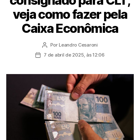
consignado para CLT;
veja como fazer pela
Caixa Econômica
Por
Leandro Cesaroni
Autor
do
7 de abril de 2025, às 12:06
Data
post
de
publicação