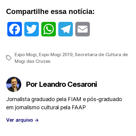
Compartilhe essa notícia:
F
T
W
T
E
a
w
h
e
m
Expo Mogi
,
Expo Mogi 2019
,
Secretaria de Cultura de
Tags
c
i
a
l
a
Mogi das Cruzes
e
t
t
e
i
Por Leandro Cesaroni
b
t
s
g
l
Jornalista graduado pela FIAM e pós-graduado
o
e
A
r
em jornalismo cultural pela FAAP
o
r
p
a
Ver arquivo
→
k
p
m