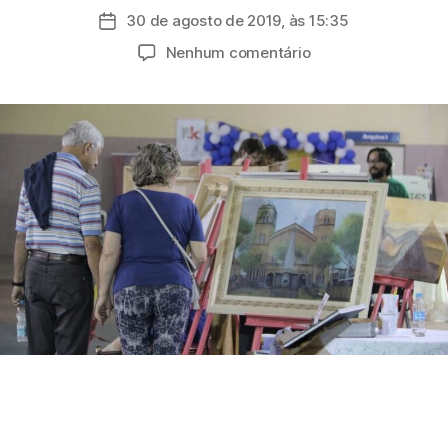
do
30 de agosto de 2019, às 15:35
Data
post
de
em
Nenhum comentário
publicação
Expo
Mogi:
feira
de
artesanato,
artes
e
flores
reúne
mais
de
350
artistas