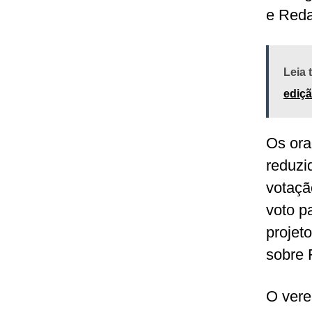
e Reda
Leia
ediçã
Os ora
reduzi
votaçã
voto p
projet
sobre 
O vere