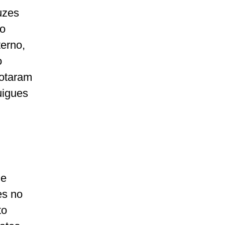
uzes
ão
terno,
o
votaram
uigues
 e
es no
to