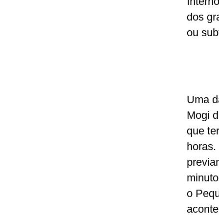
Intern
dos gr
ou sub
Uma da
Mogi d
que te
horas.
previa
minuto
o Pequ
aconte