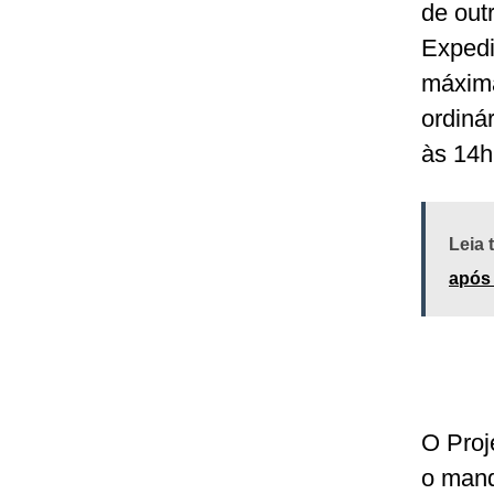
de out
Expedi
máxima
ordinár
às 14
Leia
após 
O Proj
o mand