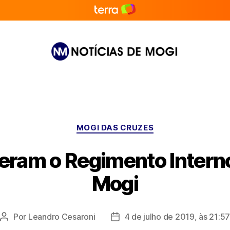
Notícias
de
Mogi
Categorias
MOGI DAS CRUZES
teram o Regimento Intern
Mogi
Por
Leandro Cesaroni
4 de julho de 2019, às 21:5
Autor
Data
do
de