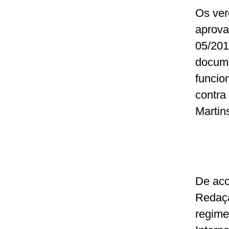
Os ver
aprova
05/201
docume
funcio
contra
Martin
De aco
Redaçã
regime