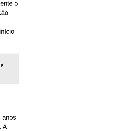
ente o
ção
início
gi
s anos
. A