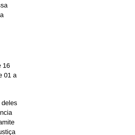
ssa
ma
e 16
e 01 a
 deles
ência
ramite
stiça