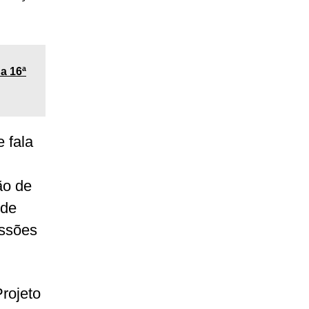
a 16ª
 fala
ão de
 de
ussões
rojeto