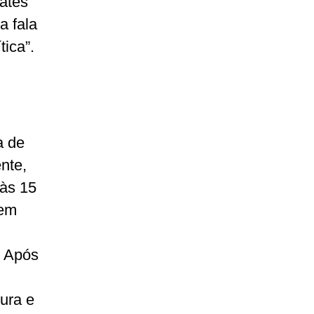
bates
a fala
ica”.
a de
nte,
 às 15
rem
. Após
tura e