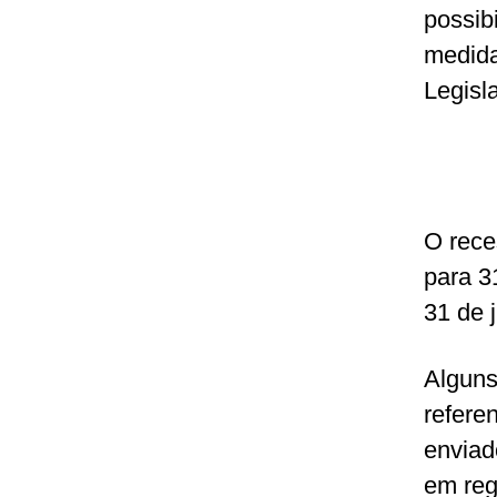
possibi
medida
Legisl
O rece
para 3
31 de j
Alguns
refere
enviad
em reg