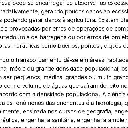
reza pode se encarregar de absorver os excess
radativamente, gerando poucos danos ao ecoss
 podendo gerar danos à agricultura. Existem ch
iciais provocadas por erros de operações de com
ertedouro s de barragens ou por erros de projet
bras hidráulicas como bueiros, pontes , diques et
ndo o transbordamento dá-se em áreas habitada
a, média ou grande densidade populacional, o
 ser pequenos, médios, grandes ou muito grand
o com o volume de águas que saíram do leito no
acordo com a densidade populacional. A ciência
da os fenômenos das enchentes é a hidrologia, q
lmente, ensinada nos cursos de geografia, enge
dráulica, engenharia sanitária, engenharia ambient