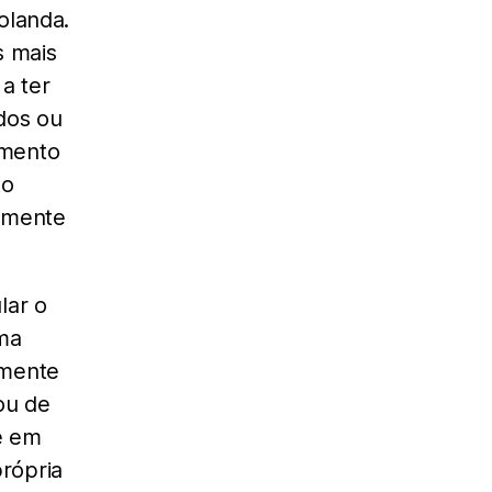
olanda.
s mais
a ter
dos ou
umento
to
almente
lar o
ma
umente
ou de
e em
rópria