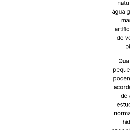
natu
água g
mas
artif
de v
o
Qua
pequen
podem
acord
de 
estu
norma
hi