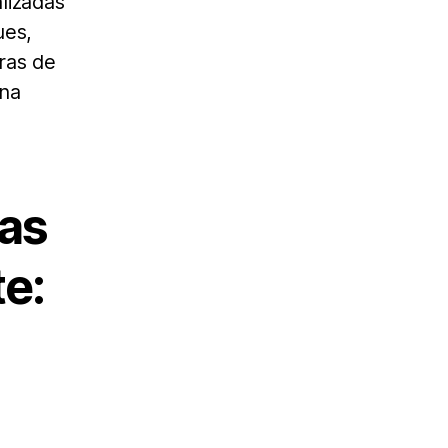
lizadas
ues,
ras de
 na
mas
e: