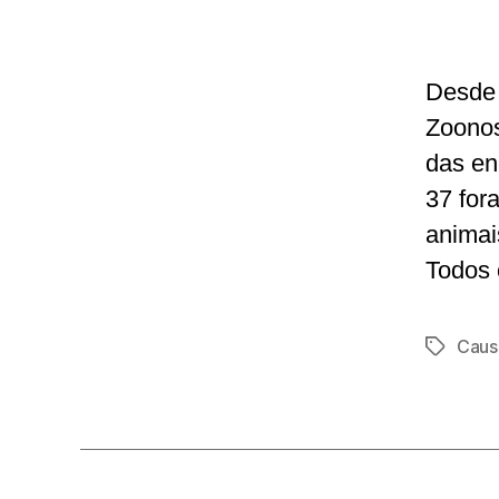
Desde 
Zoonos
das en
37 for
animai
Todos 
Caus
Tags