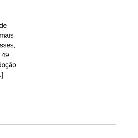
 de
imais
sses,
149
doção.
…]