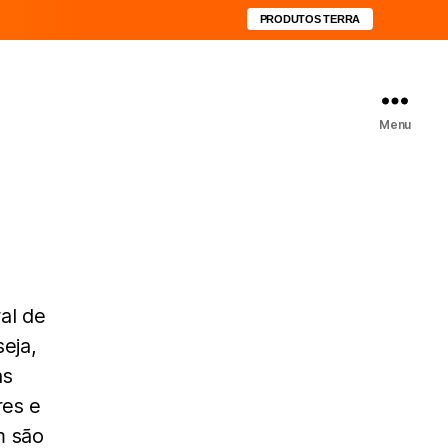
PRODUTOS TERRA
Menu
al de
eja,
as
res e
m são