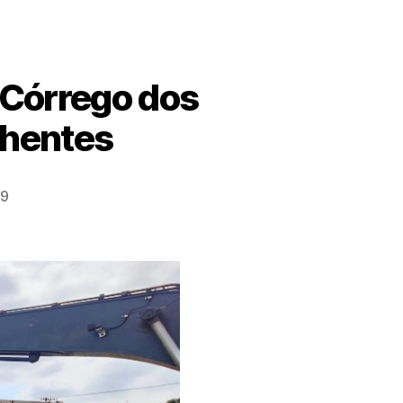
o Córrego dos
chentes
09