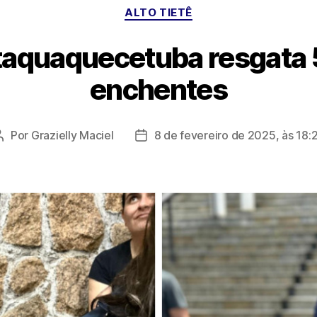
Categorias
ALTO TIETÊ
taquaquecetuba resgata 
enchentes
Por
Grazielly Maciel
8 de fevereiro de 2025, às 18:
Autor
Data
do
de
post
publicação