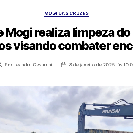
Categorias
MOGI DAS CRUZES
e Mogi realiza limpeza d
s visando combater en
Por
Leandro Cesaroni
8 de janeiro de 2025, às 10:
Autor
Data
do
de
post
publicação