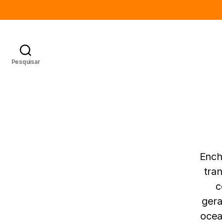
Pesquisar
Ench
tra
c
gera
ocea