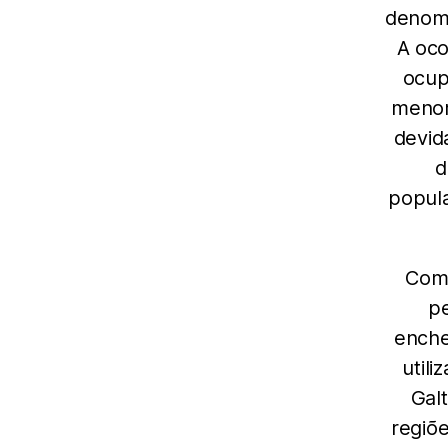
denomi
A oco
ocup
menor
devid
d
popula
Como
p
enche
util
Gal
regiõ