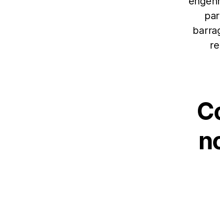
engenh
par
barra
re
Co
n