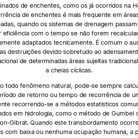
nados de enchentes, como os já ocorridos na H
rrência de enchentes é mais frequente em área
adas, quando os sistemas de drenagem passam 
 eficiência com o tempo se não forem recalcula
amente adaptados tecnicamente. É comum o a
as destruições devido sobretudo ao adensamen
cional de determinadas áreas sujeitas tradicion
a cheias cíclicas.
 todo fenômeno natural, pode-se sempre calcu
eríodo de retorno ou tempo de recorrência de u
nte recorrendo-se a métodos estatísticos com
izados em hidrologia, como o método de Gumbel 
ton-Gibrat. Quando este transbordamento ocorr
es com baixa ou nenhuma ocupação humana, a p