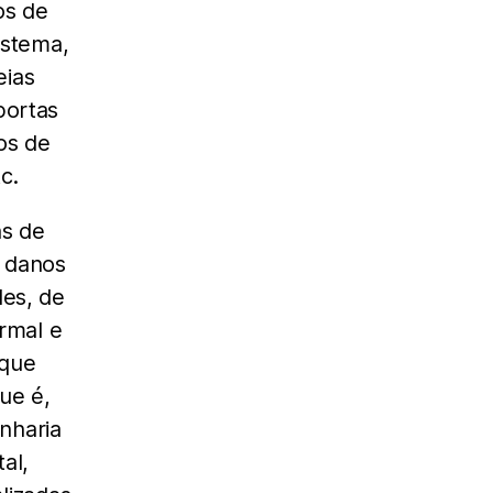
os de
istema,
eias
portas
os de
c.
s de
s danos
es, de
rmal e
 que
ue é,
nharia
al,