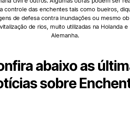
aria civil e outros. Algumas obras podem ser rea
a controle das enchentes tais como bueiros, diq
gens de defesa contra inundações ou mesmo ob
vitalização de rios, muito utilizadas na Holanda e
Alemanha.
nfira abaixo as últi
otícias sobre Enchent