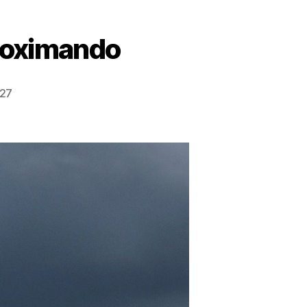
proximando
:27