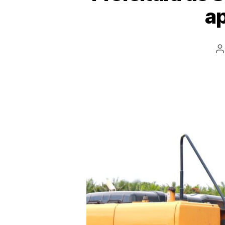
ap
A
d
p