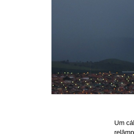
Um cálc
relâmp