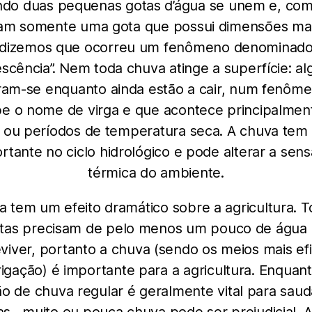
do duas pequenas gotas d’água se unem e, com 
am somente uma gota que possui dimensões mai
dizemos que ocorreu um fenômeno denominad
escência”. Nem toda chuva atinge a superfície: a
am-se enquanto ainda estão a cair, num fenôm
e o nome de virga e que acontece principalme
s ou períodos de temperatura seca. A chuva tem
rtante no ciclo hidrológico e pode alterar a sen
térmica do ambiente.
a tem um efeito dramático sobre a agricultura. T
ntas precisam de pelo menos um pouco de água 
viver, portanto a chuva (sendo os meios mais ef
rigação) é importante para a agricultura. Enqua
o de chuva regular é geralmente vital para saudáv