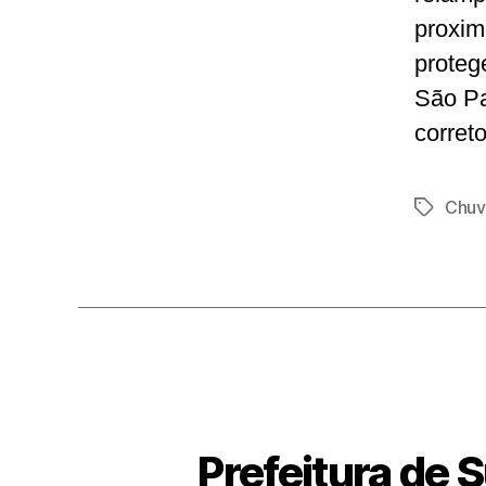
proxim
proteg
São Pa
corret
Chuv
Tags
Prefeitura de 