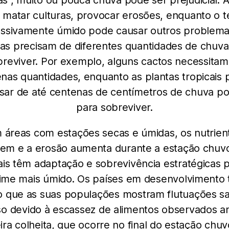
as , muito ou pouca chuva pode ser prejudicial. 
 matar culturas, provocar erosões, enquanto o 
ssivamente úmido pode causar outros problema
tas precisam de diferentes quantidades de chuva
breviver. Por exemplo, alguns cactos necessitam
nas quantidades, enquanto as plantas tropicais
isar de até centenas de centímetros de chuva po
para sobreviver.
 áreas com estações secas e úmidas, os nutrien
em e a erosão aumenta durante a estação chuv
is têm adaptação e sobrevivência estratégicas 
ime mais úmido. Os países em desenvolvimento
o que as suas populações mostram flutuações sa
o devido à escassez de alimentos observados a
ira colheita, que ocorre no final do estação chuv