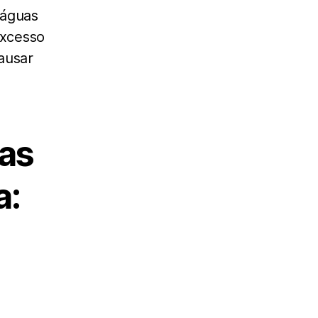
 águas
excesso
ausar
mas
a: