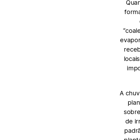
Quan
form
“coal
evapor
receb
locai
impo
A chuv
pla
sobre
de ir
padrã