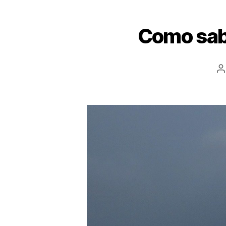
Como sabe
A
d
p