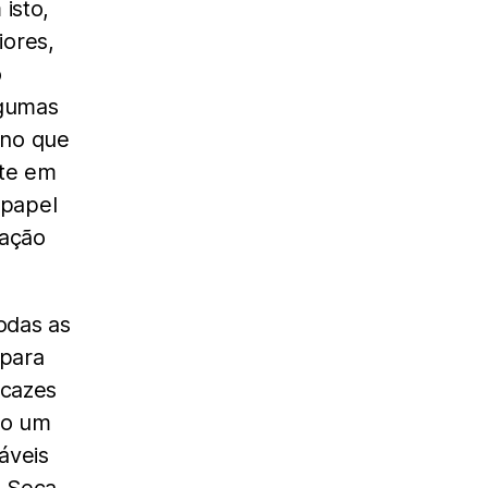
isto,
ores,
o
lgumas
eno que
nte em
 papel
sação
odas as
para
icazes
nto um
eis ​​