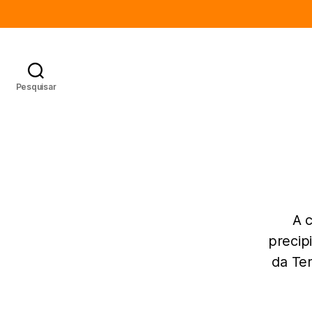
Pesquisar
A 
precip
da Ter