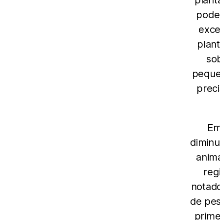
plant
pode
exce
plan
so
peque
prec
Em
diminu
anima
reg
notad
de pes
prime