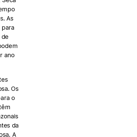
A Seca
tempo
s. As
 para
 de
 podem
r ano
tes
osa. Os
para o
 têm
zonais
ntes da
osa. A