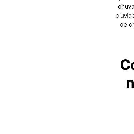
chuva
pluvia
de c
Co
n