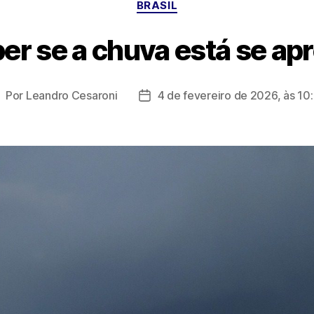
BRASIL
r se a chuva está se a
Por
Leandro Cesaroni
4 de fevereiro de 2026, às 10
utor
Data
o
de
ost
publicação