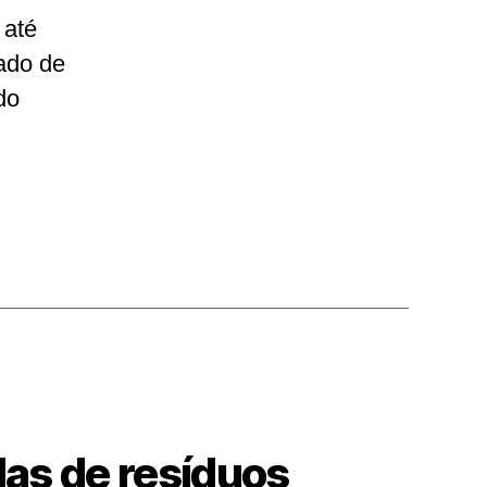
 até
tado de
do
das de resíduos