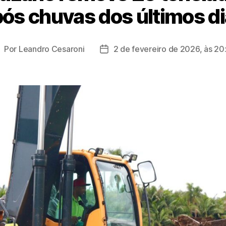
ós chuvas dos últimos d
Por
Leandro Cesaroni
2 de fevereiro de 2026, às 20
utor
Data
o
de
ost
publicação