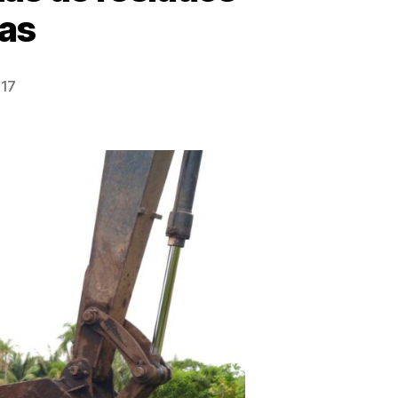
ias
:17