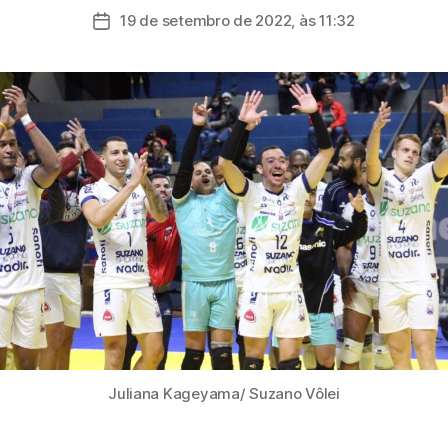
do
19 de setembro de 2022, às 11:32
Data
post
de
publicação
Juliana Kageyama/ Suzano Vôlei