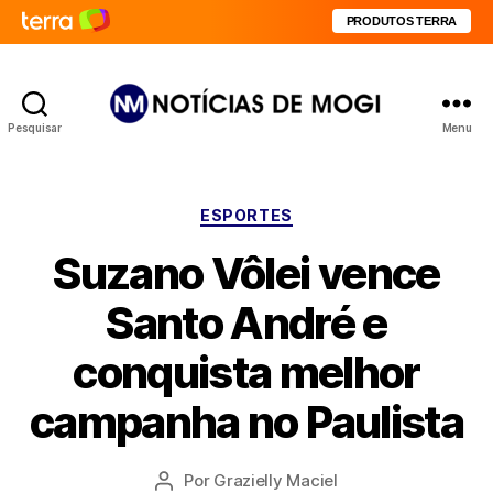
PRODUTOS TERRA
Pesquisar
Menu
Notícias
de
Mogi
Categorias
ESPORTES
Suzano Vôlei vence
Santo André e
conquista melhor
campanha no Paulista
Por
Grazielly Maciel
Autor