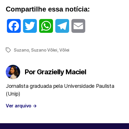
Compartilhe essa notícia:
F
T
W
T
E
a
w
h
e
m
Suzano
,
Suzano Vôlei
,
Vôlei
Tags
c
i
a
l
a
e
t
t
e
i
Por Grazielly Maciel
b
t
s
g
l
Jornalista graduada pela Universidade Paulista
(Unip)
o
e
A
r
Ver arquivo
→
o
r
p
a
k
p
m