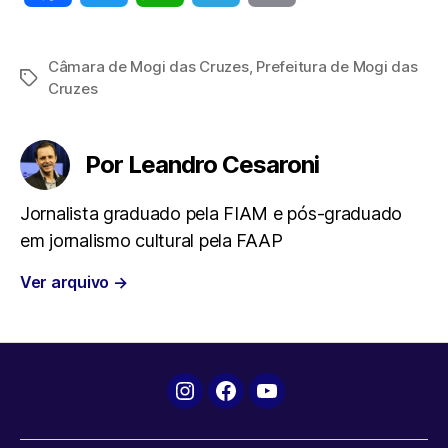
a
w
h
e
m
Câmara de Mogi das Cruzes
,
Prefeitura de Mogi das
Tags
c
i
a
l
a
Cruzes
e
t
t
e
i
Por Leandro Cesaroni
b
t
s
g
l
Jornalista graduado pela FIAM e pós-graduado
o
e
A
r
em jornalismo cultural pela FAAP
o
r
p
a
Ver arquivo
→
k
p
m
Instagram
Facebook
YouTube