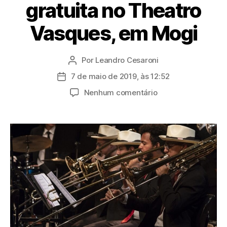
gratuita no Theatro
Vasques, em Mogi
Por
Leandro Cesaroni
Autor
do
7 de maio de 2019, às 12:52
Data
post
de
em
Nenhum comentário
publicação
Orquestra
Tom
Jobim
fará
apresentação
gratuita
no
Theatro
Vasques,
em
Mogi