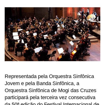
Sinfônica
de
Mogi
se
apresentará
no
Festival
de
Inverno
de
Campos
do
Jordão
Representada pela Orquestra Sinfônica
Jovem e pela Banda Sinfônica, a
Orquestra Sinfônica de Mogi das Cruzes
participará pela terceira vez consecutiva
da 50ª edição do Festival Internacional de