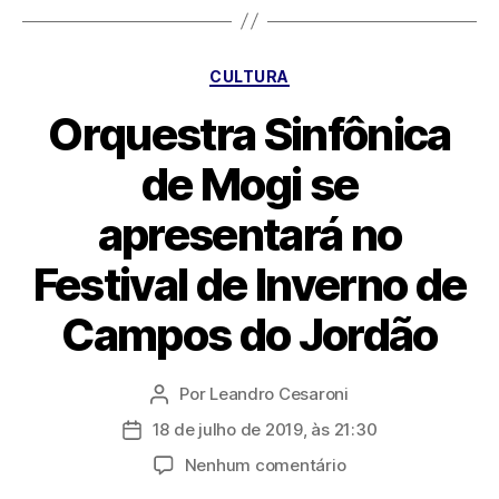
Categorias
CULTURA
Orquestra Sinfônica
de Mogi se
apresentará no
Festival de Inverno de
Campos do Jordão
Por
Leandro Cesaroni
Autor
do
18 de julho de 2019, às 21:30
Data
post
de
em
Nenhum comentário
publicação
Orquestra