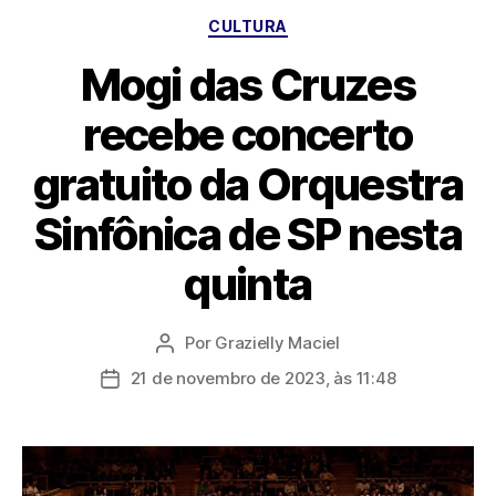
Categorias
CULTURA
Mogi das Cruzes
recebe concerto
gratuito da Orquestra
Sinfônica de SP nesta
quinta
Por
Grazielly Maciel
Autor
do
21 de novembro de 2023, às 11:48
Data
post
de
publicação