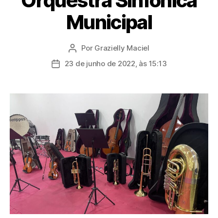
Orquestra Sinfônica
Municipal
Por
Grazielly Maciel
Autor
do
23 de junho de 2022, às 15:13
Data
post
de
publicação