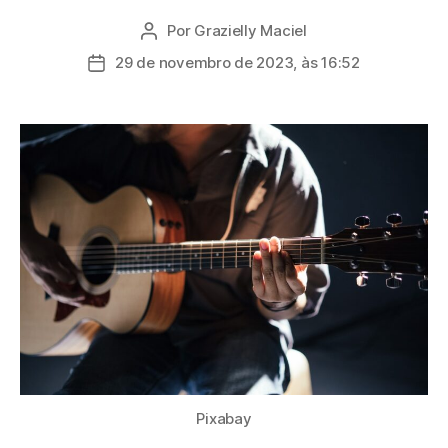
Por
Grazielly Maciel
Autor
do
29 de novembro de 2023, às 16:52
Data
post
de
publicação
Pixabay