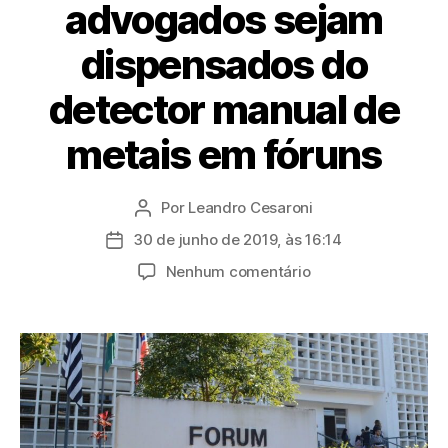
advogados sejam
dispensados do
detector manual de
metais em fóruns
Por
Leandro Cesaroni
Autor
do
30 de junho de 2019, às 16:14
Data
post
de
em
Nenhum comentário
publicação
OAB
Mogi
quer
que
advogados
sejam
dispensados
do