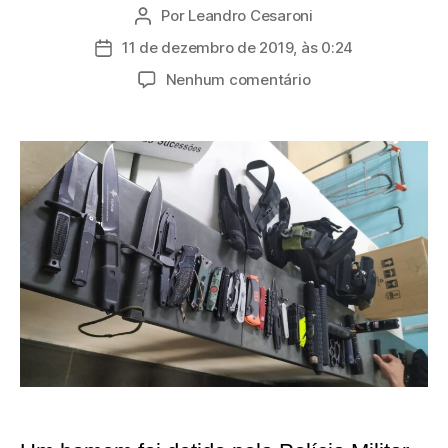
Por
Leandro Cesaroni
Autor
do
11 de dezembro de 2019, às 0:24
Data
post
de
em
Nenhum comentário
publicação
Homem
é
detido
ao
tentar
entrar
com
arsenal
de
facas
no
Fórum
de
Mogi
das
Cruzes