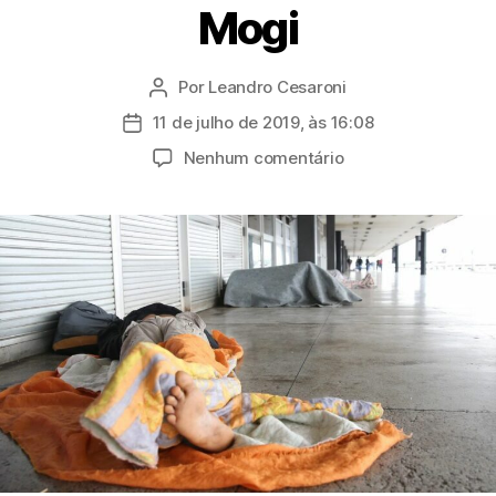
Mogi
Por
Leandro Cesaroni
Autor
do
11 de julho de 2019, às 16:08
Data
post
de
em
Nenhum comentário
publicação
Câmara
cobra
da
Prefeitura
informações
sobre
atendimento
a
moradores
de
rua
em
Mogi