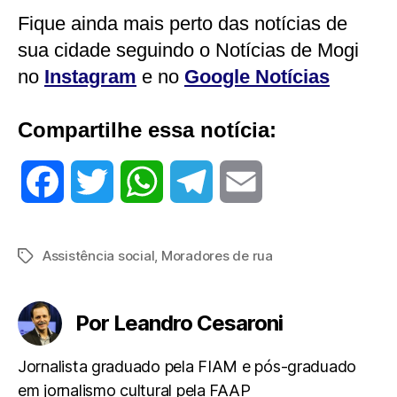
Fique ainda mais perto das notícias de
sua cidade seguindo o Notícias de Mogi
no
Instagram
e no
Google Notícias
Compartilhe essa notícia:
F
T
W
T
E
a
w
h
e
m
Assistência social
,
Moradores de rua
Tags
c
i
a
l
a
e
t
t
e
i
Por Leandro Cesaroni
b
t
s
g
l
Jornalista graduado pela FIAM e pós-graduado
em jornalismo cultural pela FAAP
o
e
A
r