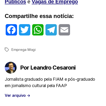
Públicos
e
Vagas de Emprego
Compartilhe essa notícia:
F
T
W
T
E
a
w
h
e
m
Emprega Mogi
Tags
c
i
a
l
a
e
t
t
e
i
Por Leandro Cesaroni
b
t
s
g
l
Jornalista graduado pela FIAM e pós-graduado
em jornalismo cultural pela FAAP
o
e
A
r
Ver arquivo
→
o
r
p
a