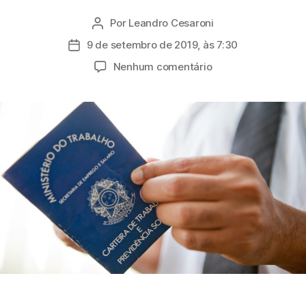
Por
Leandro Cesaroni
Autor
do
9 de setembro de 2019, às 7:30
Data
post
de
em
Nenhum comentário
publicação
Abertas
98
vagas
de
emprego
em
programa
da
Prefeitura
de
Mogi
das
Cruzes