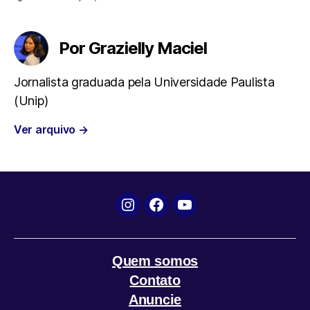
c
i
a
l
a
e
t
t
e
i
Por Grazielly Maciel
b
t
s
g
l
Jornalista graduada pela Universidade Paulista
(Unip)
o
e
A
r
Ver arquivo
→
o
r
p
a
k
p
m
Instagram
Facebook
YouTube
Quem somos
Contato
Anuncie