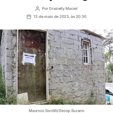
Por
Grazielly Maciel
Autor
do
13 de maio de 2023, às 20:30
Data
post
de
publicação
Mauricio Sordilli/Secop Suzano