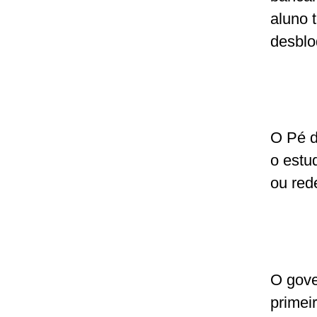
aluno 
desblo
O Pé d
o estu
ou red
O gove
primei