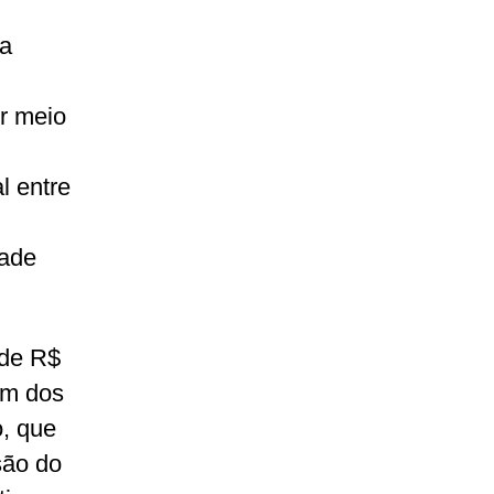
 a
r meio
l entre
dade
 de R$
ém dos
o, que
são do