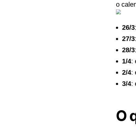
o calen
26/3
27/3
28/3
1/4
:
2/4
:
3/4
:
O 