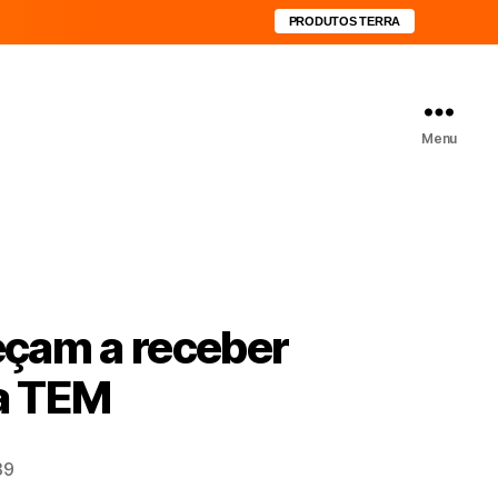
PRODUTOS TERRA
Menu
eçam a receber
xa TEM
39