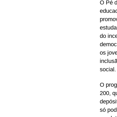
O Pé d
educac
promov
estuda
do inc
democr
os jov
inclus
social.
O prog
200, q
depósi
só pod