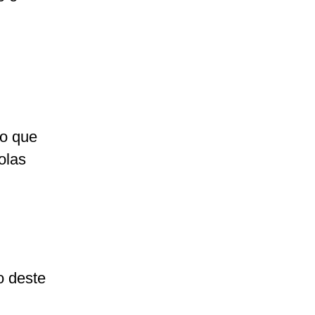
o que
olas
o deste