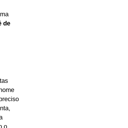
 uma
é de
tas
nome
preciso
nta,
a
o o