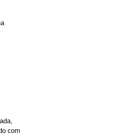
ma
ada,
rdo com