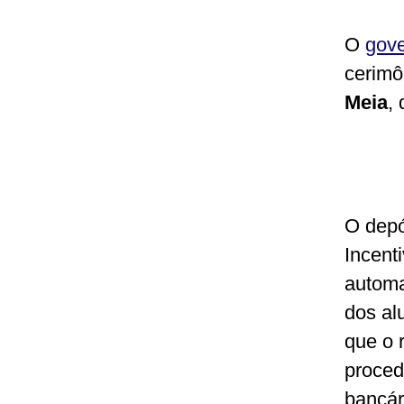
O
gove
cerimô
Meia
,
O depó
Incenti
automa
dos al
que o 
proced
bancár