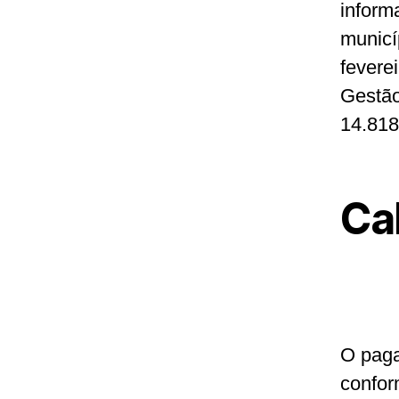
inform
municí
fevere
Gestão
14.818
Ca
O paga
confor