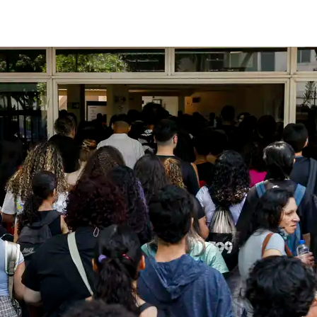
post
publicação