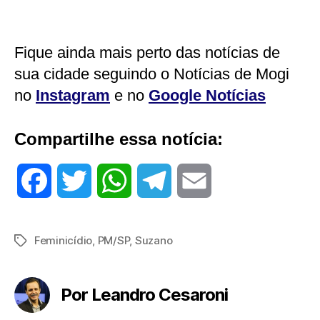
Fique ainda mais perto das notícias de
sua cidade seguindo o Notícias de Mogi
no
Instagram
e no
Google Notícias
Compartilhe essa notícia:
F
T
W
T
E
a
w
h
e
m
Feminicídio
,
PM/SP
,
Suzano
Tags
c
i
a
l
a
e
t
t
e
i
Por Leandro Cesaroni
b
t
s
g
l