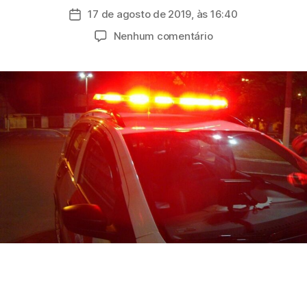
do
17 de agosto de 2019, às 16:40
Data
post
de
em
Nenhum comentário
publicação
Polícia
busca
suspeito
de
ter
esfaqueado
esposa
e
enteado
em
Suzano