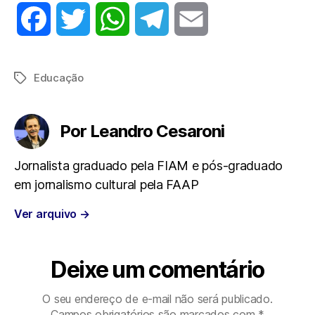
F
T
W
T
E
a
w
h
e
m
Educação
Tags
c
i
a
l
a
e
t
t
e
i
Por Leandro Cesaroni
b
t
s
g
l
Jornalista graduado pela FIAM e pós-graduado
em jornalismo cultural pela FAAP
o
e
A
r
Ver arquivo
→
o
r
p
a
k
p
m
Deixe um comentário
O seu endereço de e-mail não será publicado.
Campos obrigatórios são marcados com
*