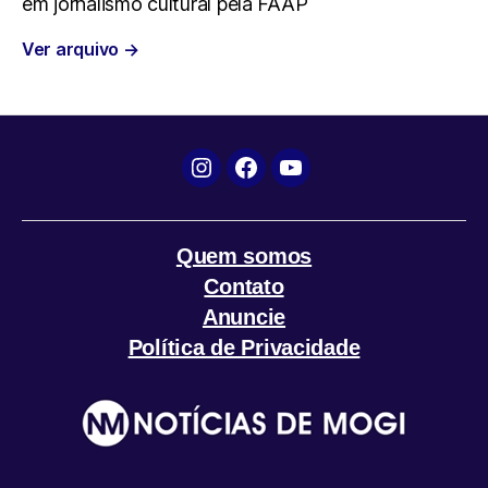
em jornalismo cultural pela FAAP
o
e
A
r
Ver arquivo
→
o
r
p
a
k
p
m
Instagram
Facebook
YouTube
Quem somos
Contato
Anuncie
Política de Privacidade