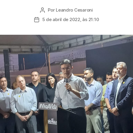
Por
Leandro Cesaroni
Autor
do
5 de abril de 2022, às 21:10
Data
post
de
publicação