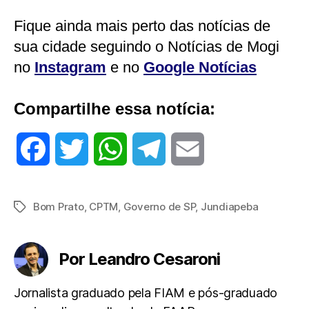
Fique ainda mais perto das notícias de
sua cidade seguindo o Notícias de Mogi
no
Instagram
e no
Google Notícias
Compartilhe essa notícia:
F
T
W
T
E
a
w
h
e
m
Bom Prato
,
CPTM
,
Governo de SP
,
Jundiapeba
Tags
c
i
a
l
a
e
t
t
e
i
Por Leandro Cesaroni
b
t
s
g
l
Jornalista graduado pela FIAM e pós-graduado