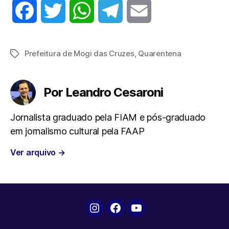
F
T
W
T
E
a
w
h
e
m
Prefeitura de Mogi das Cruzes
,
Quarentena
Tags
c
i
a
l
a
e
t
t
e
i
Por Leandro Cesaroni
b
t
s
g
l
Jornalista graduado pela FIAM e pós-graduado
em jornalismo cultural pela FAAP
o
e
A
r
Ver arquivo
→
o
r
p
a
k
p
m
Instagram
Facebook
YouTube