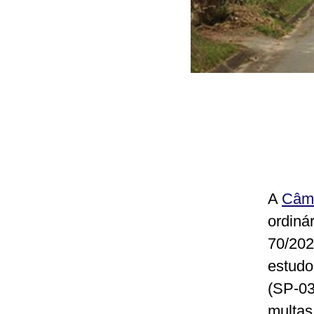
A
Câma
ordinár
70/202
estudo
(SP-03
multas