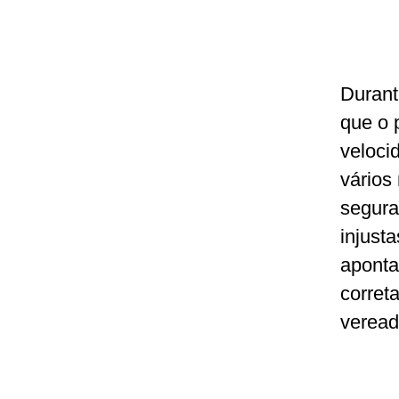
Durant
que o 
veloci
vários
segura
injust
aponta
correta
veread