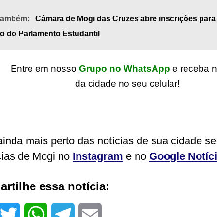
 também:
Câmara de Mogi das Cruzes abre inscrições para 
o do Parlamento Estudantil
Entre em nosso
Grupo no WhatsApp
e receba n
da cidade no seu celular!
ainda mais perto das notícias de sua cidade s
cias de Mogi no
Instagram
e no
Google Notíc
rtilhe essa notícia:
T
W
T
E