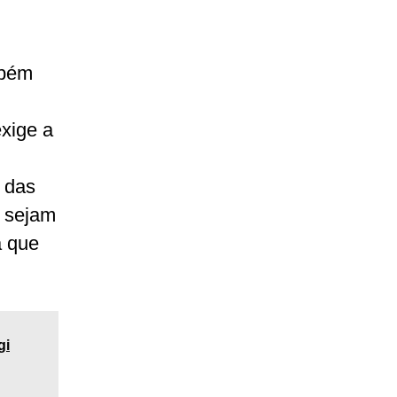
mbém
exige a
e das
s sejam
a que
gi