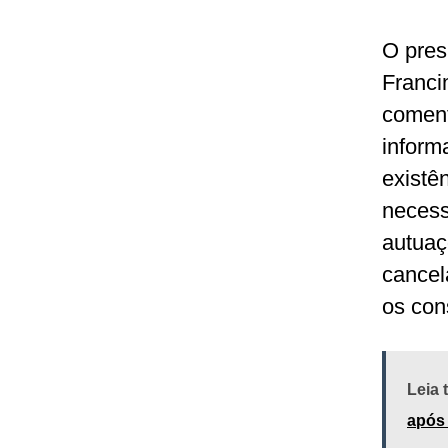
O pres
Franci
coment
inform
existê
necess
autuaç
cancel
os con
Leia
após 