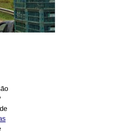
são
º
 de
as
e