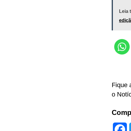
Leia
ediçã
Fique 
o Notí
Compa
F