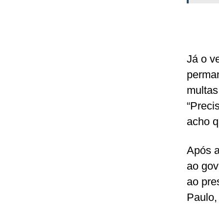
Já o v
perman
multas
“Preci
acho q
Após a
ao gov
ao pre
Paulo,