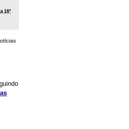
a 16ª
otícias
eguindo
ias