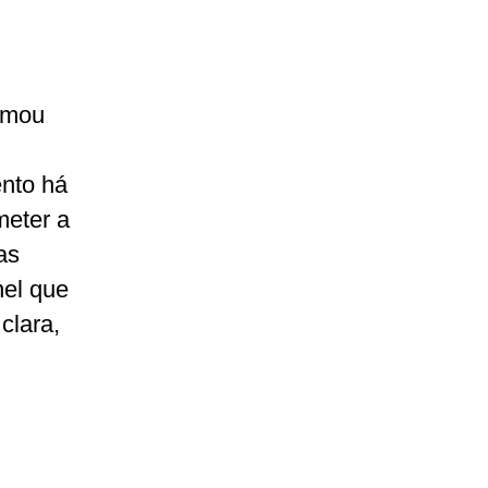
irmou
ento há
meter a
as
nel que
clara,