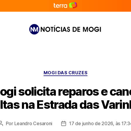
Notícias
de
Mogi
Categorias
MOGI DAS CRUZES
gi solicita reparos e ca
tas na Estrada das Vari
Por
Leandro Cesaroni
17 de junho de 2026, às 17:3
Autor
Data
do
de