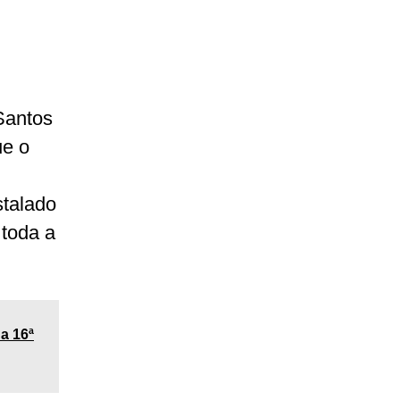
Santos
ue o
stalado
 toda a
a 16ª