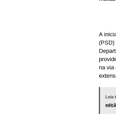
A inic
(PSD) 
Depart
provid
na via 
extens
Leia
ediçã