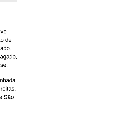
eve
ão de
gado.
pagado,
se.
inhada
reitas,
de São