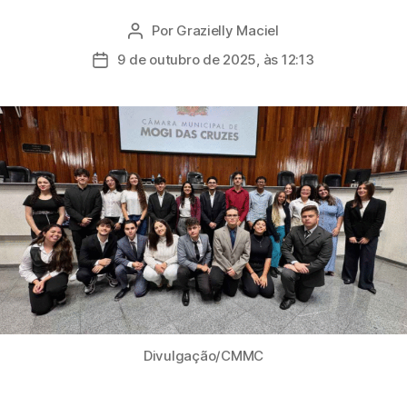
Por
Grazielly Maciel
Autor
do
9 de outubro de 2025, às 12:13
Data
post
de
publicação
Divulgação/CMMC