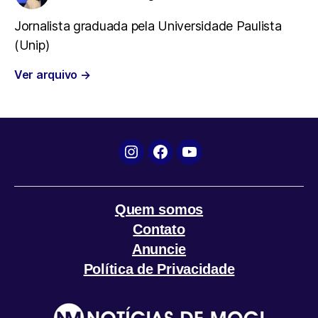
b
t
s
g
l
Jornalista graduada pela Universidade Paulista
(Unip)
o
e
A
r
Ver arquivo
→
o
r
p
a
k
p
m
Instagram
Facebook
YouTube
Quem somos
Contato
Anuncie
Política de Privacidade