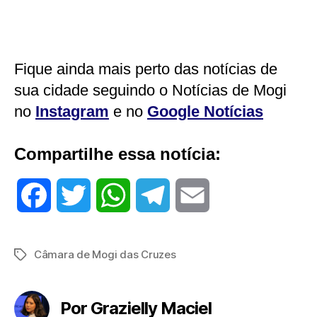
Fique ainda mais perto das notícias de
sua cidade seguindo o Notícias de Mogi
no
Instagram
e no
Google Notícias
Compartilhe essa notícia:
F
T
W
T
E
a
w
h
e
m
Câmara de Mogi das Cruzes
Tags
c
i
a
l
a
e
t
t
e
i
Por Grazielly Maciel