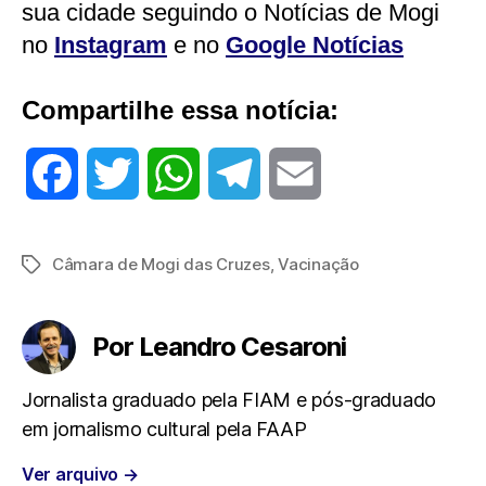
sua cidade seguindo o Notícias de Mogi
no
Instagram
e no
Google Notícias
Compartilhe essa notícia:
F
T
W
T
E
a
w
h
e
m
Câmara de Mogi das Cruzes
,
Vacinação
Tags
c
i
a
l
a
e
t
t
e
i
Por Leandro Cesaroni
b
t
s
g
l
Jornalista graduado pela FIAM e pós-graduado
em jornalismo cultural pela FAAP
o
e
A
r
Ver arquivo
→
o
r
p
a