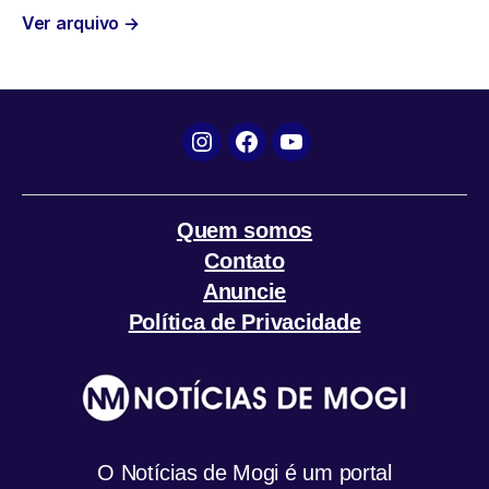
b
t
s
g
l
Ver arquivo
→
o
e
A
r
o
r
p
a
Instagram
Facebook
YouTube
k
p
m
Quem somos
Contato
Anuncie
Política de Privacidade
O Notícias de Mogi é um portal