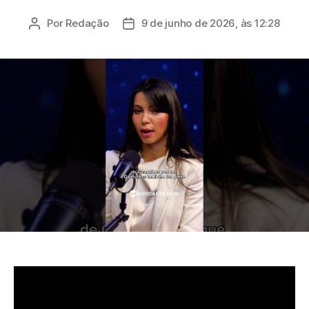
Por
Redação
9 de junho de 2026, às 12:28
Autor
Data
do
de
post
publicação