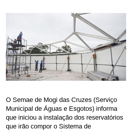
Semae
de
Mogi
das
Cruzes
inicia
instalação
de
reservatórios
da
Vila
Oroxó
O Semae de Mogi das Cruzes (Serviço
Municipal de Águas e Esgotos) informa
que iniciou a instalação dos reservatórios
que irão compor o Sistema de