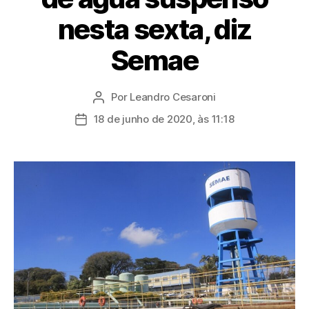
nesta sexta, diz
Semae
Por
Leandro Cesaroni
Autor
do
18 de junho de 2020, às 11:18
Data
post
de
publicação