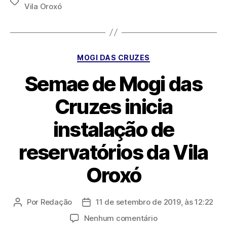
Tags
Vila Oroxó
Categorias
MOGI DAS CRUZES
Semae de Mogi das
Cruzes inicia
instalação de
reservatórios da Vila
Oroxó
Por
Redação
11 de setembro de 2019, às 12:22
Autor
Data
do
de
em
Nenhum comentário
post
publicação