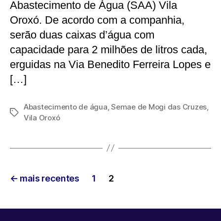
Abastecimento de Água (SAA) Vila
Oroxó. De acordo com a companhia,
serão duas caixas d’água com
capacidade para 2 milhões de litros cada,
erguidas na Via Benedito Ferreira Lopes e
[…]
Abastecimento de água
,
Semae de Mogi das Cruzes
,
Tags
Vila Oroxó
Paginação
←
mais recentes
1
2
de
posts