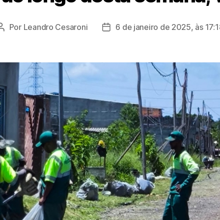
Por
Leandro Cesaroni
6 de janeiro de 2025, às 17:1
Autor
Data
do
de
post
publicação