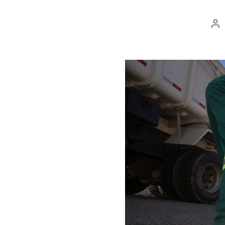
Au
do
po