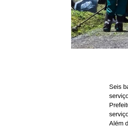
Seis b
serviç
Prefei
serviç
Além d