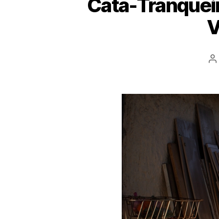
Cata-Tranqueir
V
A
d
p