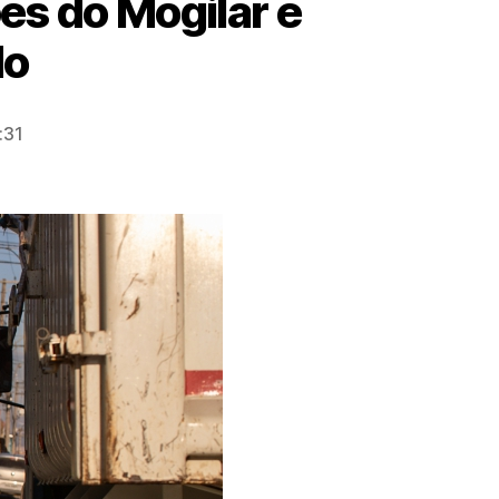
es do Mogilar e
do
:31