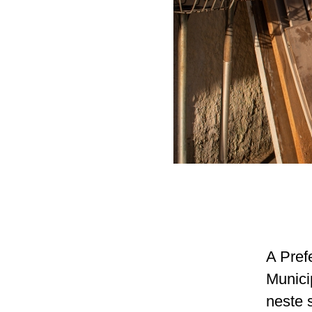
A Pref
Munici
neste 