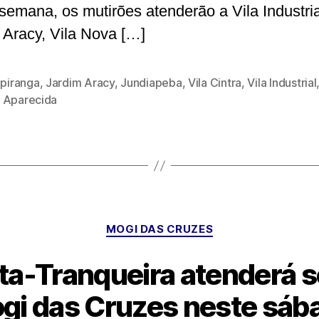
 semana, os mutirões atenderão a Vila Industria
 Aracy, Vila Nova […]
Ipiranga
,
Jardim Aracy
,
Jundiapeba
,
Vila Cintra
,
Vila Industrial
 Aparecida
Categorias
MOGI DAS CRUZES
a-Tranqueira atenderá se
gi das Cruzes neste sáb