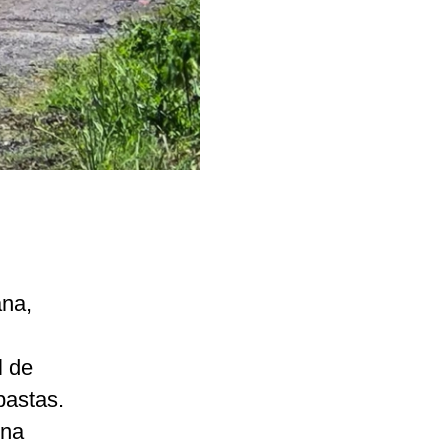
ana,
l de
pastas.
 na