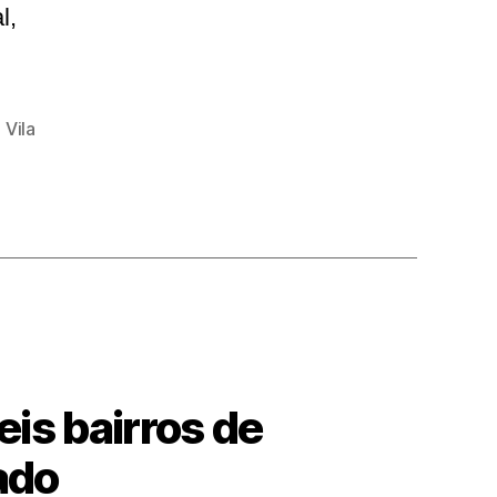
l,
,
Vila
is bairros de
ado