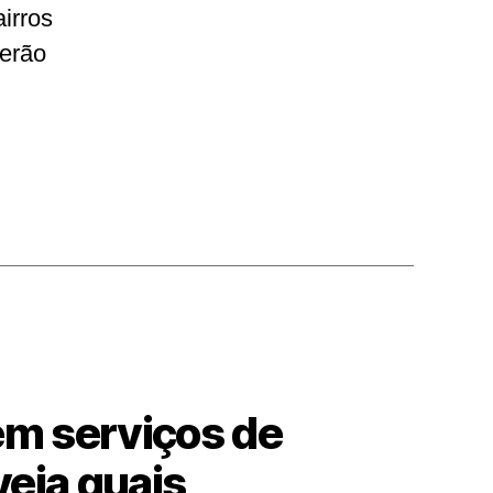
irros
Serão
em serviços de
veja quais