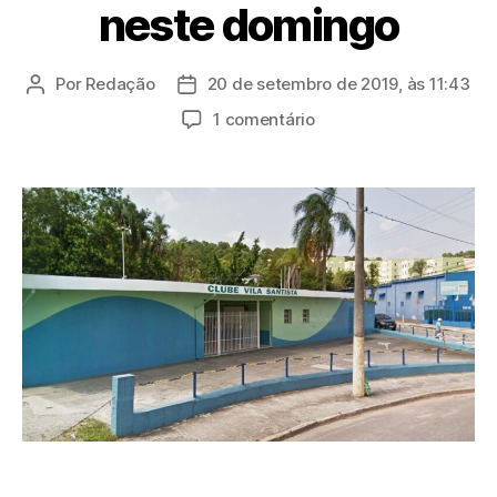
neste domingo
Por
Redação
20 de setembro de 2019, às 11:43
Autor
Data
do
de
em
1 comentário
post
publicação
Vila
Santista
terá
exposição
de
carros
antigos
e
piquenique
neste
domingo