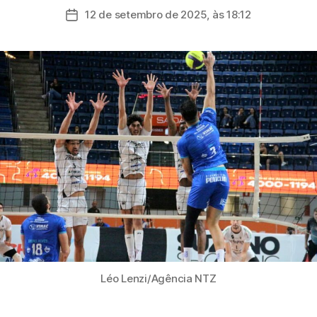
do
12 de setembro de 2025, às 18:12
Data
post
de
publicação
Léo Lenzi/Agência NTZ