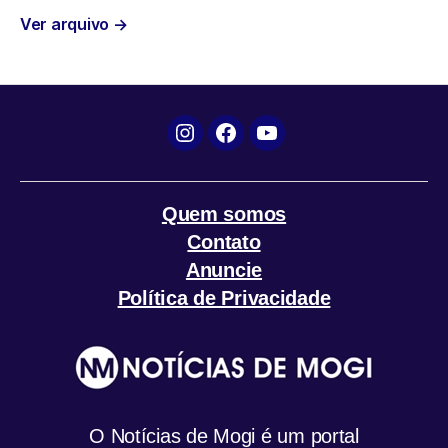
Ver arquivo
→
o
r
p
a
k
p
m
Instagram
Facebook
YouTube
Quem somos
Contato
Anuncie
Política de Privacidade
O Notícias de Mogi é um portal