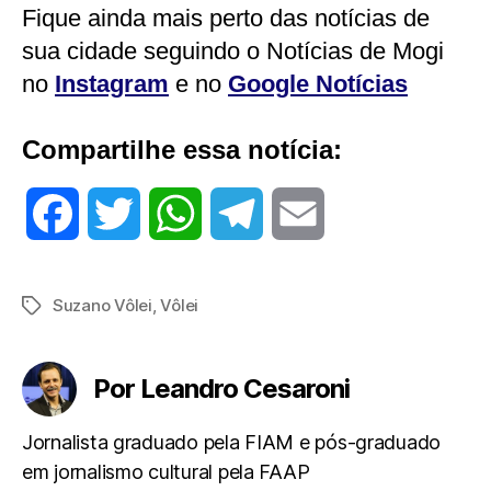
Fique ainda mais perto das notícias de
sua cidade seguindo o Notícias de Mogi
no
Instagram
e no
Google Notícias
Compartilhe essa notícia:
F
T
W
T
E
a
w
h
e
m
Suzano Vôlei
,
Vôlei
Tags
c
i
a
l
a
e
t
t
e
i
Por Leandro Cesaroni
b
t
s
g
l
Jornalista graduado pela FIAM e pós-graduado
em jornalismo cultural pela FAAP
o
e
A
r