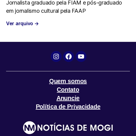
Jornalista graduado pela FIAM e pós-graduado
o
e
A
r
em jornalismo cultural pela FAAP
o
r
p
a
Ver arquivo
→
k
p
m
Instagram
Facebook
YouTube
Quem somos
Contato
Anuncie
Política de Privacidade