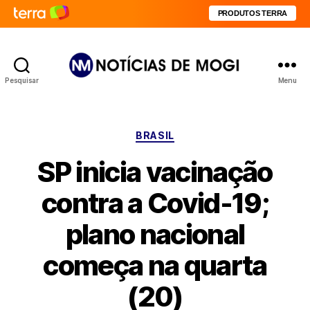
PRODUTOS TERRA
Pesquisar
Menu
Notícias
de
Mogi
Categorias
BRASIL
SP inicia vacinação
contra a Covid-19;
plano nacional
começa na quarta
(20)