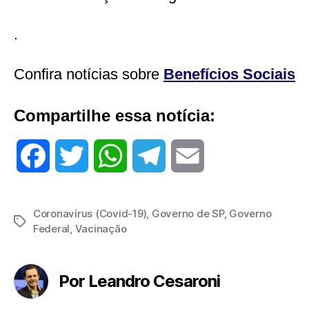
.
Confira notícias sobre
Benefícios Sociais
Compartilhe essa notícia:
F
T
W
T
E
a
w
h
e
m
Coronavírus (Covid-19)
,
Governo de SP
,
Governo
Tags
c
i
a
l
a
Federal
,
Vacinação
e
t
t
e
i
Por Leandro Cesaroni
b
t
s
g
l