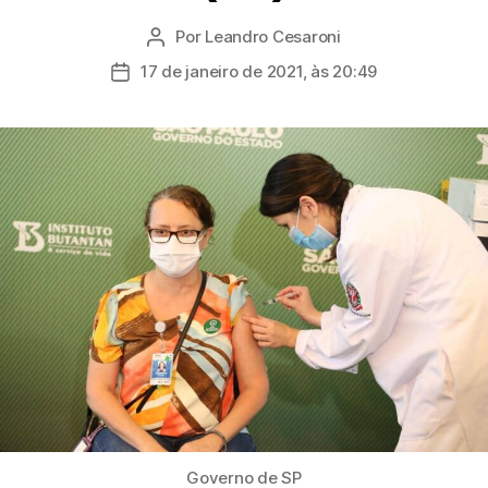
Por
Leandro Cesaroni
Autor
do
17 de janeiro de 2021, às 20:49
Data
post
de
publicação
Governo de SP