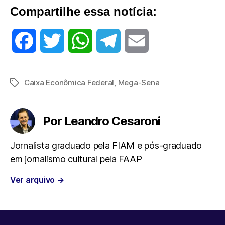
Compartilhe essa notícia:
F
T
W
T
E
a
w
h
e
m
Caixa Econômica Federal
,
Mega-Sena
Tags
c
i
a
l
a
e
t
t
e
i
Por Leandro Cesaroni
b
t
s
g
l
Jornalista graduado pela FIAM e pós-graduado
em jornalismo cultural pela FAAP
o
e
A
r
Ver arquivo
→
o
r
p
a
k
p
m