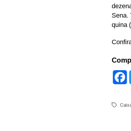
dezena
Sena. 
quina 
Confir
Compa
F
a
Caix
Tags
c
e