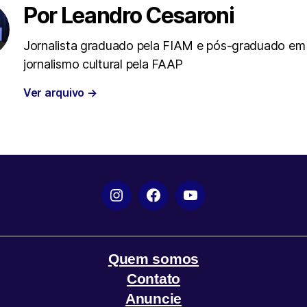
t
s
g
l
Por Leandro Cesaroni
e
A
r
Jornalista graduado pela FIAM e pós-graduado em
jornalismo cultural pela FAAP
r
p
a
Ver arquivo
→
p
m
Instagram
Facebook
YouTube
Quem somos
Contato
Anuncie