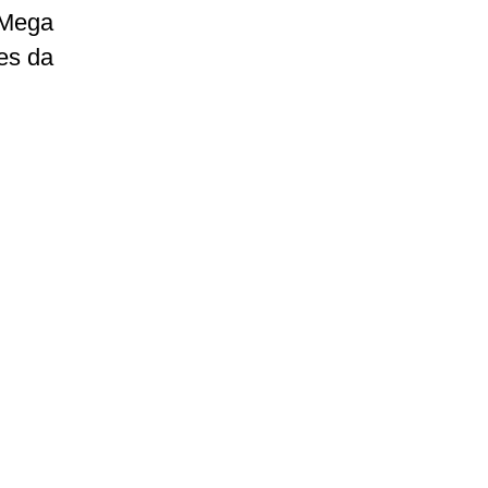
 Mega
es da