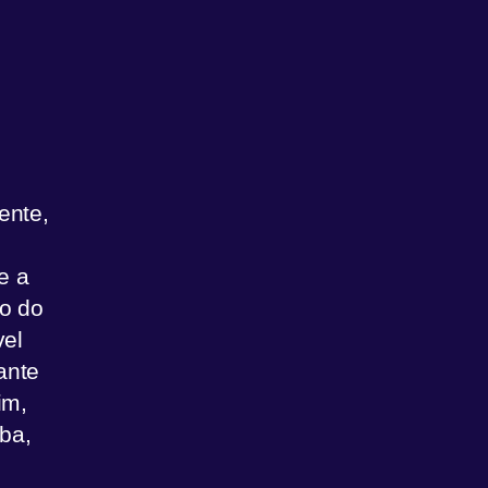
ente,
e a
ão do
vel
ante
im,
ba,