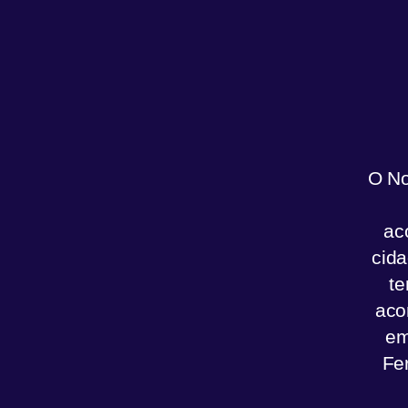
O No
ac
cida
te
aco
em
Fe