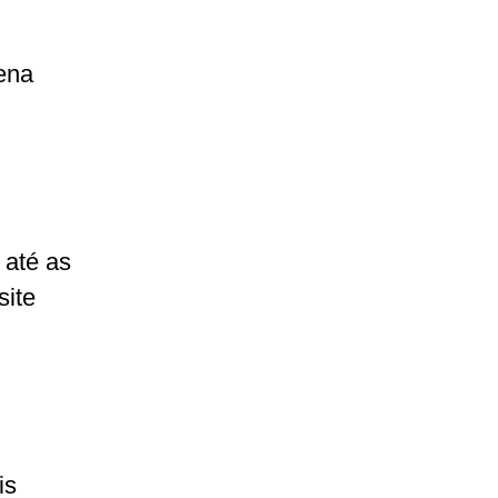
ena
 até as
site
is