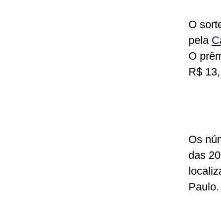
O sort
pela
C
O prêm
R$ 13,
Os núm
das 20
locali
Paulo.