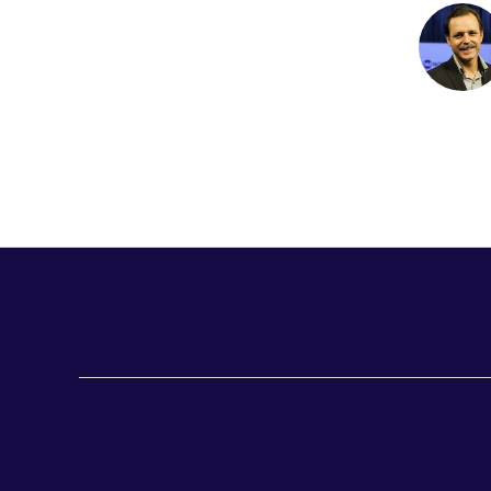
b
o
o
k