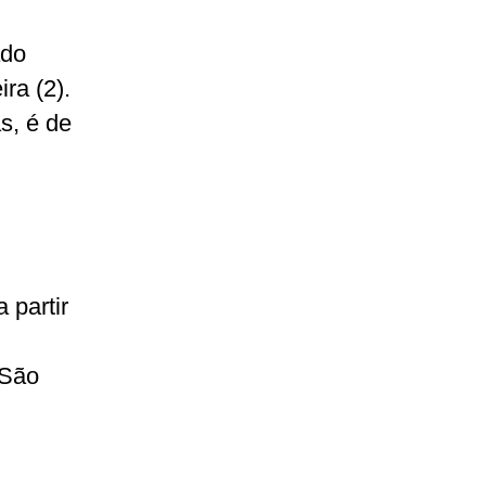
ado
ira (2).
s, é de
 partir
 São