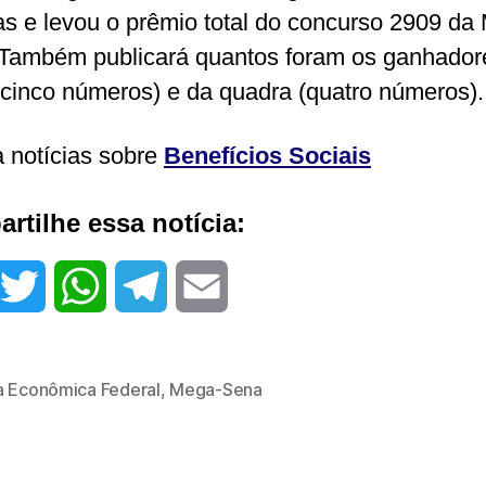
s e levou o prêmio total do concurso 2909 da
Também publicará quantos foram os ganhador
(cinco números) e da quadra (quatro números).
a notícias sobre
Benefícios Sociais
rtilhe essa notícia:
T
W
T
E
w
h
e
m
a Econômica Federal
,
Mega-Sena
i
a
l
a
t
t
e
i