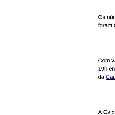
Os núm
foram 
Com va
19h em 
da
Cai
A Caix