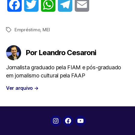
F
T
W
T
E
a
w
h
e
m
Empréstimo
,
MEI
Tags
c
i
a
l
a
e
t
t
e
i
Por Leandro Cesaroni
b
t
s
g
l
Jornalista graduado pela FIAM e pós-graduado
em jornalismo cultural pela FAAP
o
e
A
r
Ver arquivo
→
o
r
p
a
k
p
m
Instagram
Facebook
YouTube