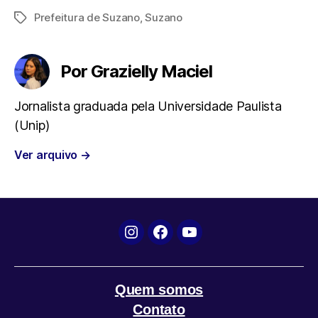
Prefeitura de Suzano
,
Suzano
Tags
c
i
a
l
a
e
t
t
e
i
Por Grazielly Maciel
b
t
s
g
l
Jornalista graduada pela Universidade Paulista
(Unip)
o
e
A
r
Ver arquivo
→
o
r
p
a
k
p
m
Instagram
Facebook
YouTube
Quem somos
Contato