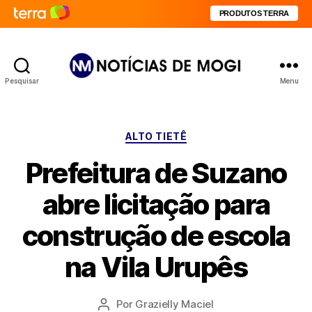
PRODUTOS TERRA
Pesquisar
Menu
Notícias
de
Mogi
Categorias
ALTO TIETÊ
Prefeitura de Suzano
abre licitação para
construção de escola
na Vila Urupês
Por
Grazielly Maciel
Autor