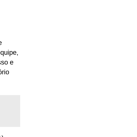
e
equipe,
sso e
ório