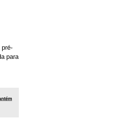
 pré-
da para
mantém