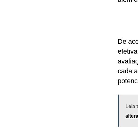
De aco
efetiv
avalia
cada a
potenc
Leia
alter