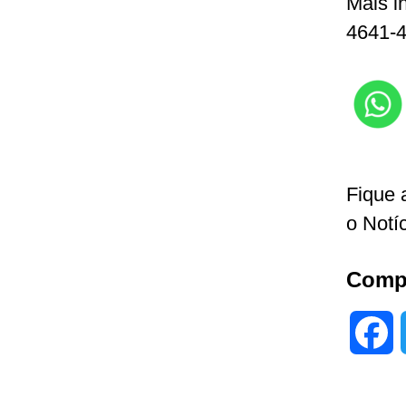
Mais i
4641-4
Fique 
o Notí
Compa
F
a