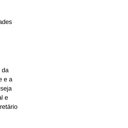
dades
.
 da
e e a
 seja
l e
retário