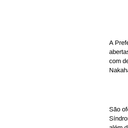
A Pref
aberta
com de
Nakaha
São of
Síndro
além d