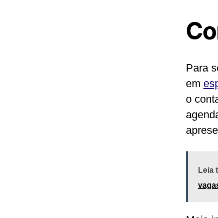
Co
Para s
em
esp
o cont
agenda
aprese
Leia
vagas