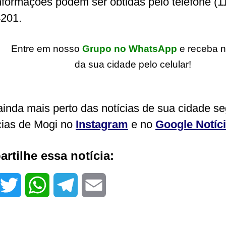
nformações podem ser obtidas pelo telefone (1
201.
Entre em nosso
Grupo no WhatsApp
e receba n
da sua cidade pelo celular!
ainda mais perto das notícias de sua cidade s
cias de Mogi no
Instagram
e no
Google Notíc
rtilhe essa notícia:
T
W
T
E
w
h
e
m