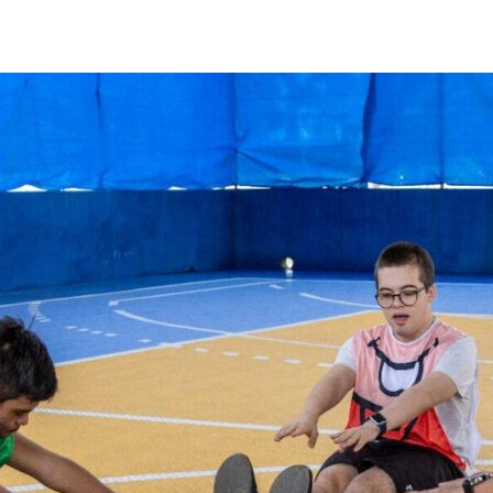
post
publicação