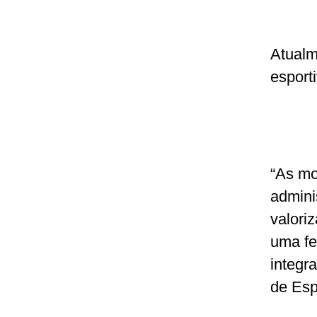
Atualm
esport
“As mo
admini
valori
uma fe
integra
de Esp