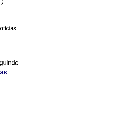
1)
otícias
eguindo
ias