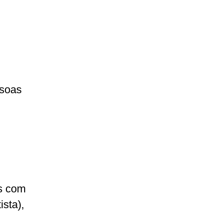
ssoas
as com
sta),