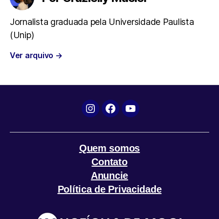
b
t
s
g
l
Jornalista graduada pela Universidade Paulista
(Unip)
o
e
A
r
Ver arquivo
→
o
r
p
a
k
p
m
Instagram
Facebook
YouTube
Quem somos
Contato
Anuncie
Política de Privacidade