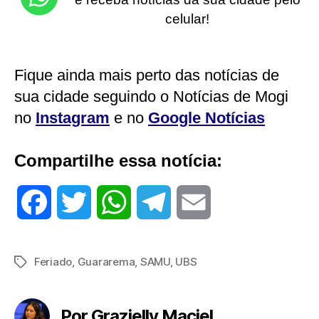
celular!
Fique ainda mais perto das notícias de
sua cidade seguindo o Notícias de Mogi
no
Instagram
e no
Google Notícias
Compartilhe essa notícia:
F
T
W
T
E
a
w
h
e
m
Feriado
,
Guararema
,
SAMU
,
UBS
Tags
c
i
a
l
a
e
t
t
e
i
Por Grazielly Maciel