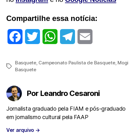
Compartilhe essa notícia:
F
T
W
T
E
a
w
h
e
m
Basquete
,
Campeonato Paulista de Basquete
,
Mogi
Tags
c
i
a
l
a
Basquete
e
t
t
e
i
Por Leandro Cesaroni
b
t
s
g
l
Jornalista graduado pela FIAM e pós-graduado
o
e
A
r
em jornalismo cultural pela FAAP
o
r
p
a
Ver arquivo
→