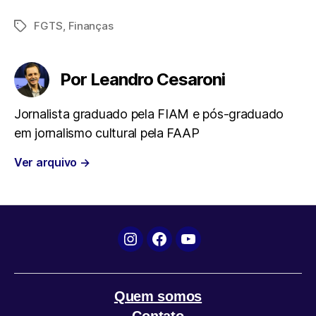
a
w
h
e
m
FGTS
,
Finanças
Tags
c
i
a
l
a
e
t
t
e
i
Por Leandro Cesaroni
b
t
s
g
l
Jornalista graduado pela FIAM e pós-graduado
em jornalismo cultural pela FAAP
o
e
A
r
Ver arquivo
→
o
r
p
a
k
p
m
Instagram
Facebook
YouTube
Quem somos