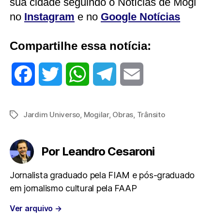
sua cidade seguindo o Notícias de Mogi
no
Instagram
e no
Google Notícias
Compartilhe essa notícia:
F
T
W
T
E
a
w
h
e
m
Jardim Universo
,
Mogilar
,
Obras
,
Trânsito
Tags
c
i
a
l
a
e
t
t
e
i
Por Leandro Cesaroni
b
t
s
g
l
Jornalista graduado pela FIAM e pós-graduado
em jornalismo cultural pela FAAP
o
e
A
r
Ver arquivo
→
o
r
p
a