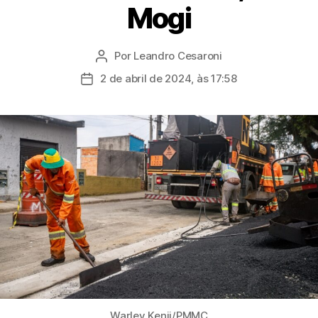
Mogi
Por
Leandro Cesaroni
Autor
do
2 de abril de 2024, às 17:58
Data
post
de
publicação
Warley Kenji/PMMC