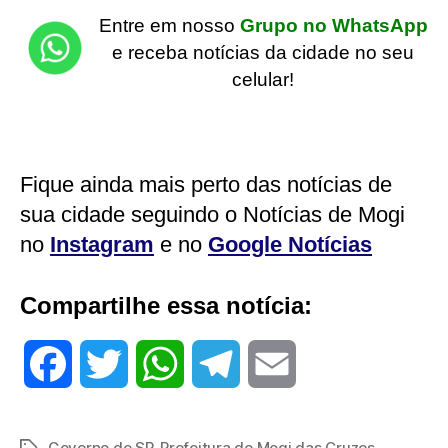
Entre em nosso
Grupo no WhatsApp
e receba notícias da cidade no seu
celular!
Fique ainda mais perto das notícias de
sua cidade seguindo o Notícias de Mogi
no
Instagram
e no
Google Notícias
Compartilhe essa notícia:
F
T
W
T
E
a
w
h
e
m
Governo de SP
,
Prefeitura de Mogi das Cruzes