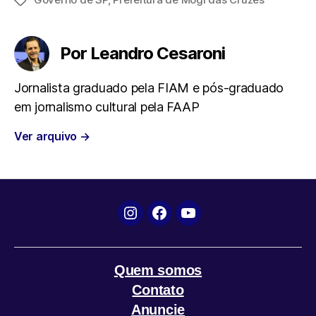
Tags
c
i
a
l
a
e
t
t
e
i
Por Leandro Cesaroni
b
t
s
g
l
Jornalista graduado pela FIAM e pós-graduado
em jornalismo cultural pela FAAP
o
e
A
r
Ver arquivo
→
o
r
p
a
k
p
m
Instagram
Facebook
YouTube
Quem somos
Contato
Anuncie