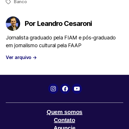
Banco
Tags
c
i
a
l
a
e
t
t
e
i
Por Leandro Cesaroni
b
t
s
g
l
Jornalista graduado pela FIAM e pós-graduado
em jornalismo cultural pela FAAP
o
e
A
r
Ver arquivo
→
o
r
p
a
k
p
m
Instagram
Facebook
YouTube
Quem somos
Contato
Anuncie