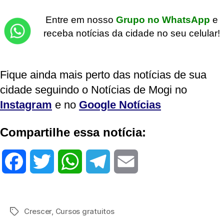
Entre em nosso
Grupo no WhatsApp
e
receba notícias da cidade no seu celular!
Fique ainda mais perto das notícias de sua
cidade seguindo o Notícias de Mogi no
Instagram
e no
Google Notícias
Compartilhe essa notícia:
F
T
W
T
E
a
w
h
e
m
c
i
a
l
a
Crescer
,
Cursos gratuitos
Tags