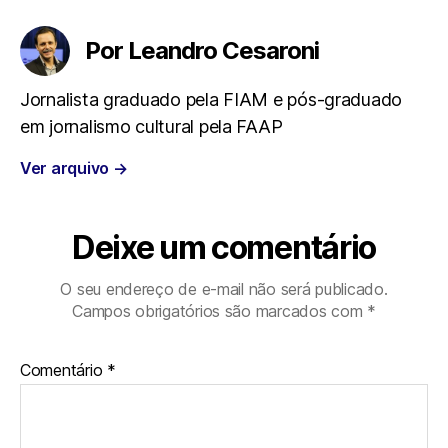
e
t
t
e
i
Por Leandro Cesaroni
b
t
s
g
l
Jornalista graduado pela FIAM e pós-graduado
o
e
A
r
em jornalismo cultural pela FAAP
o
r
p
a
Ver arquivo
→
k
p
m
Deixe um comentário
O seu endereço de e-mail não será publicado.
Campos obrigatórios são marcados com
*
Comentário
*