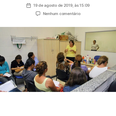
do
19 de agosto de 2019, às 15:09
Data
post
de
em
Nenhum comentário
publicação
Prefeitura
de
Mogi
abre
inscrições
para
850
vagas
em
cursos
gratuitos