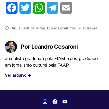
F
T
W
T
E
a
w
h
e
m
Arujá
,
Biritiba Mirim
,
Cursos gratuitos
,
Guararema
Tags
c
i
a
l
a
e
t
t
e
i
Por Leandro Cesaroni
b
t
s
g
l
Jornalista graduado pela FIAM e pós-graduado
em jornalismo cultural pela FAAP
o
e
A
r
Ver arquivo
→
o
r
p
a
k
p
m
Instagram
Facebook
YouTube