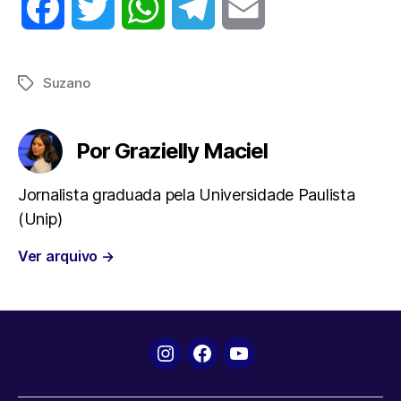
F
T
W
T
E
a
w
h
e
m
Suzano
Tags
c
i
a
l
a
e
t
t
e
i
Por Grazielly Maciel
b
t
s
g
l
Jornalista graduada pela Universidade Paulista
(Unip)
o
e
A
r
Ver arquivo
→
o
r
p
a
k
p
m
Instagram
Facebook
YouTube