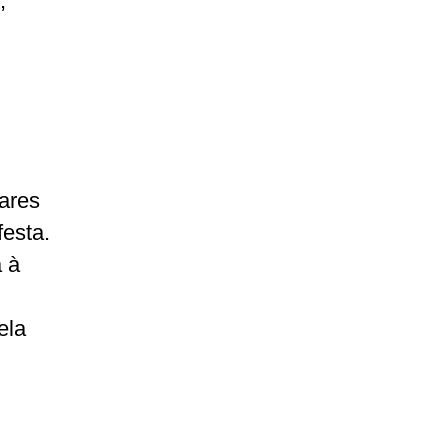
,
ares
festa.
 à
ela