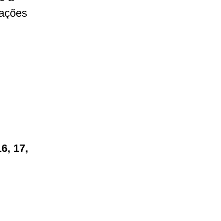
rações
16, 17,