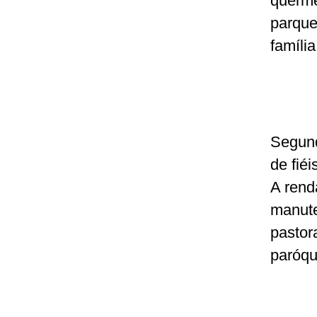
querme
parque
família
Segund
de fiéi
A rend
manute
pastor
paróqu