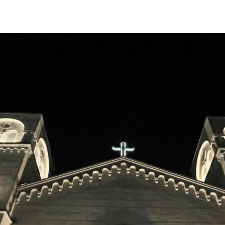
post
publicação