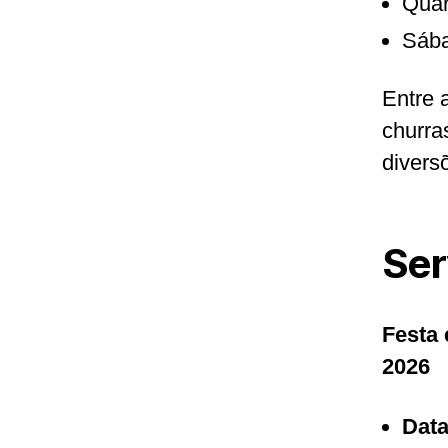
Quar
Sába
Entre a
churra
divers
Ser
Festa
2026
Data