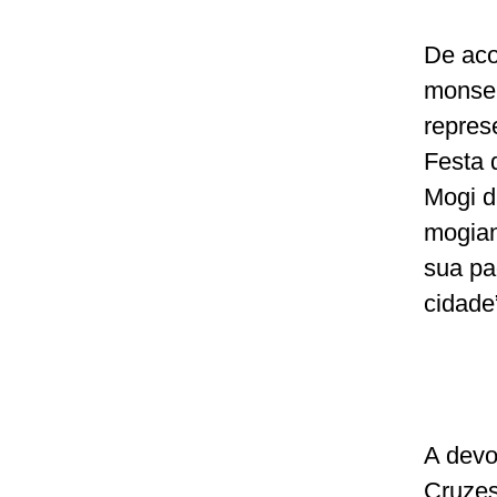
De aco
monsen
repres
Festa 
Mogi d
mogian
sua pa
cidade
A devo
Cruzes