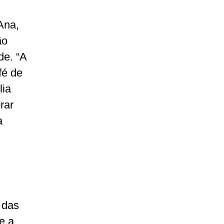
Ana,
ão
de. “A
fé de
lia
rar
a
 das
e a