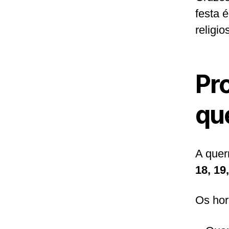
festa 
religi
Pr
qu
A quer
18, 19
Os hor