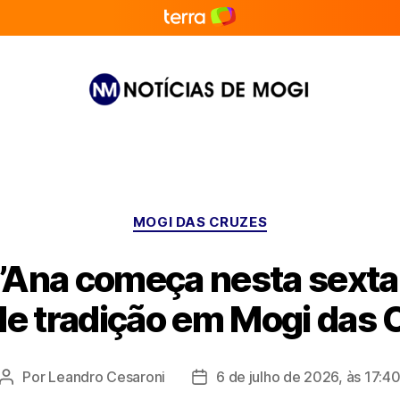
Notícias
de
Mogi
Categorias
MOGI DAS CRUZES
’Ana começa nesta sexta
de tradição em Mogi das 
Por
Leandro Cesaroni
6 de julho de 2026, às 17:4
Autor
Data
do
de