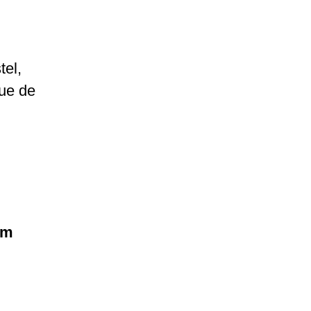
tel,
que de
im