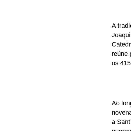
A trad
Joaqui
Catedr
reúne 
os 415
Ao lon
novena
a Sant