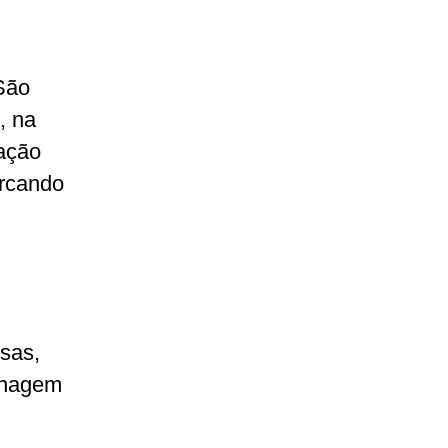
São
, na
ração
arcando
sas,
enagem