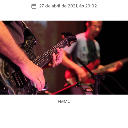
do
27 de abril de 2021, às 20:02
Data
post
de
publicação
PMMC