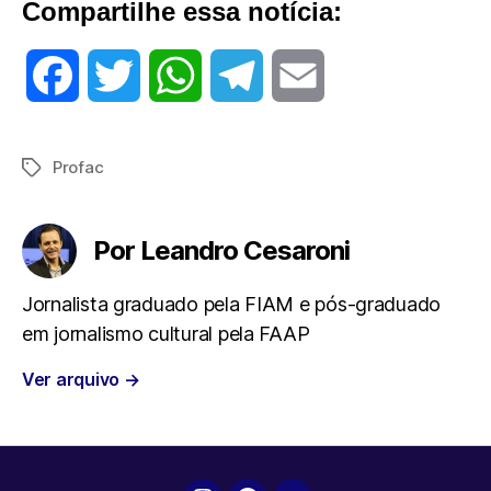
Compartilhe essa notícia:
F
T
W
T
E
a
w
h
e
m
Profac
Tags
c
i
a
l
a
e
t
t
e
i
Por Leandro Cesaroni
b
t
s
g
l
Jornalista graduado pela FIAM e pós-graduado
em jornalismo cultural pela FAAP
o
e
A
r
Ver arquivo
→
o
r
p
a
k
p
m