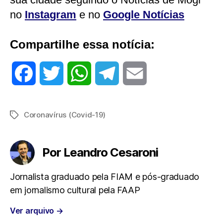
no
Instagram
e no
Google Notícias
Compartilhe essa notícia:
F
T
W
T
E
a
w
h
e
m
Coronavírus (Covid-19)
Tags
c
i
a
l
a
e
t
t
e
i
Por Leandro Cesaroni
b
t
s
g
l
Jornalista graduado pela FIAM e pós-graduado
em jornalismo cultural pela FAAP
o
e
A
r
Ver arquivo
→
o
r
p
a