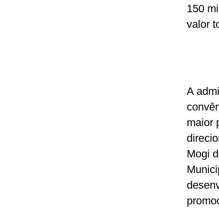
150 mi
valor 
A admi
convên
maior 
direci
Mogi d
Munici
desenv
promoç