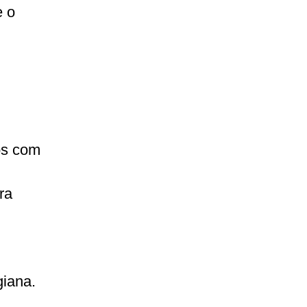
e o
os com
ra
iana.