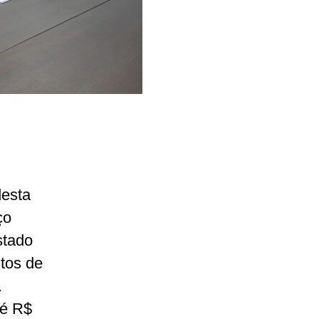
desta
ço
stado
tos de
.
té R$