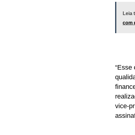
Leia
com 
“Esse 
qualid
financ
realiz
vice-p
assina