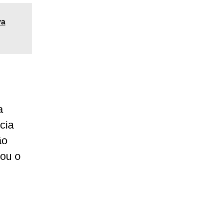
va
a
cia
ão
cou o