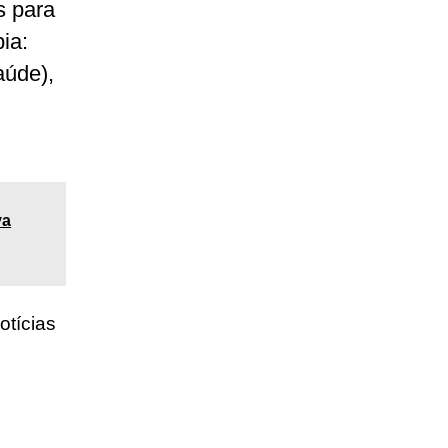
s para
ia:
aúde),
va
otícias