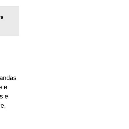
va
mandas
e e
s e
de,