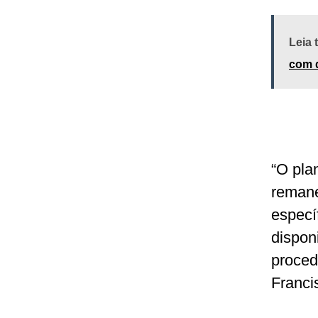
Leia
com 
“O pla
reman
especí
dispon
proced
Franci