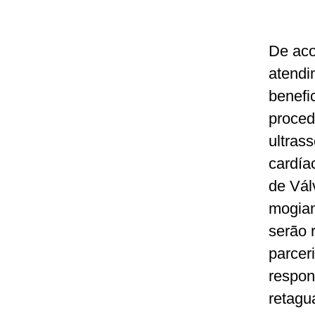
De aco
atendi
benefi
proced
ultras
cardía
de Vál
mogian
serão 
parcer
respon
retagu