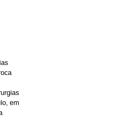
ias
roca
rurgias
lo, em
a