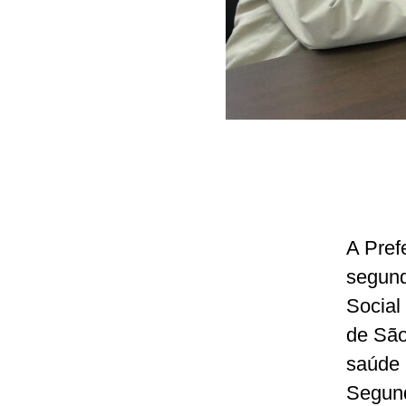
A Pref
segund
Social
de São
saúde 
Segund