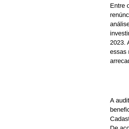
Entre 
renúnc
anális
invest
2023. 
essas 
arreca
A audi
benefi
Cadast
De aco