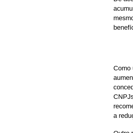
acumul
mesmo 
benefíc
Como u
aument
conced
CNPJs 
recome
a redu