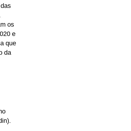
 das
a
am os
2020 e
ca que
o da
no
in).