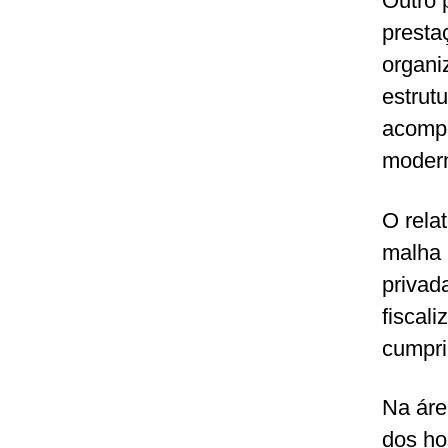
Outro 
presta
organi
estrut
acompa
modern
O rela
malha 
privad
fiscal
cumpri
Na áre
dos ho