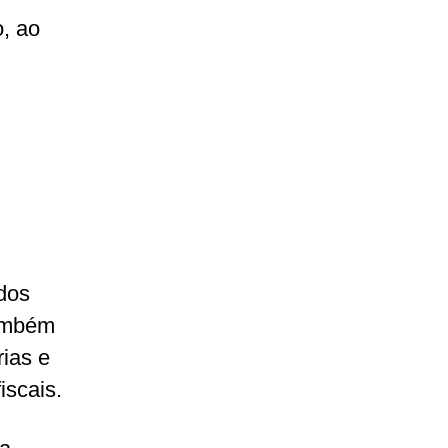
, ao
dos
também
ias e
iscais.