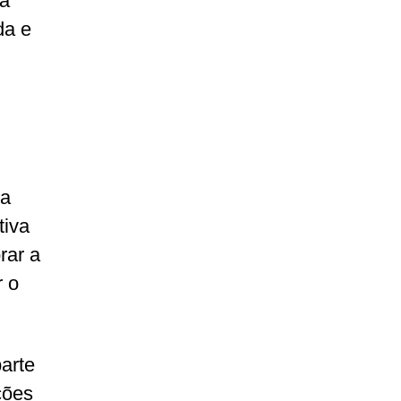
da
da e
da
tiva
rar a
r o
arte
ções