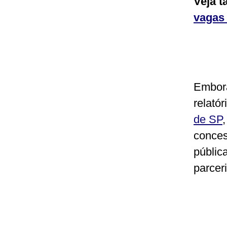
Veja 
vagas 
Embora
relató
de SP
conces
públic
parceri