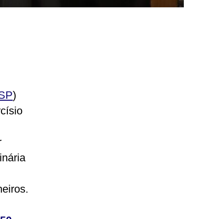
SP
)
císio
r
inária
eiros.