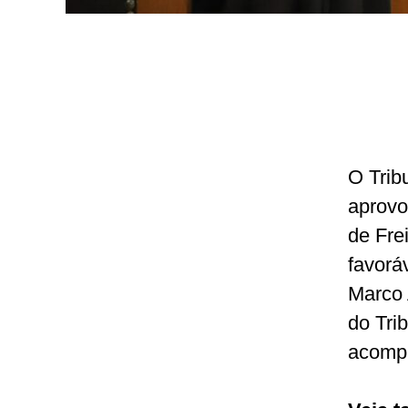
O Trib
aprovo
de Fre
favorá
Marco 
do Trib
acompa