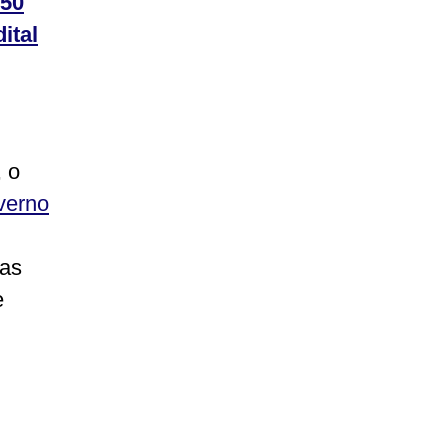
 50
ital
 o
verno
tas
e