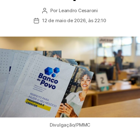
Por
Leandro Cesaroni
Autor
do
12 de maio de 2026, às 22:10
Data
post
de
publicação
Divulgação/PMMC