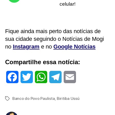
celular!
Fique ainda mais perto das notícias de
sua cidade seguindo o Notícias de Mogi
no
Instagram
e no
Google Notícias
Compartilhe essa notícia:
F
T
W
T
E
a
w
h
e
m
Banco do Povo Paulista
,
Biritiba Ussú
Tags
c
i
a
l
a
e
t
t
e
i