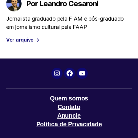
Por Leandro Cesaroni
b
t
s
g
l
Jornalista graduado pela FIAM e pós-graduado
em jornalismo cultural pela FAAP
o
e
A
r
Ver arquivo
→
o
r
p
a
k
p
m
Instagram
Facebook
YouTube
Quem somos
Contato
Anuncie
Política de Privacidade