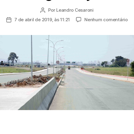
Por
Leandro Cesaroni
Autor
do
e
7 de abril de 2019, às 11:21
Nenhum comentário
Data
post
No
de
li
publicação
en
Mo
e
Su
Av
da
Or
se
en
at
ju