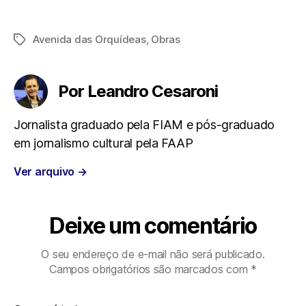
a
w
h
e
m
Avenida das Orquídeas
,
Obras
Tags
c
i
a
l
a
e
t
t
e
i
Por Leandro Cesaroni
b
t
s
g
l
Jornalista graduado pela FIAM e pós-graduado
em jornalismo cultural pela FAAP
o
e
A
r
Ver arquivo
→
o
r
p
a
k
p
m
Deixe um comentário
O seu endereço de e-mail não será publicado.
Campos obrigatórios são marcados com
*