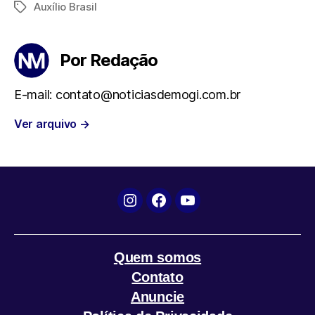
Auxílio Brasil
Tags
c
i
a
l
a
e
t
t
e
i
Por Redação
b
t
s
g
l
E-mail: contato@noticiasdemogi.com.br
o
e
A
r
Ver arquivo
→
o
r
p
a
k
p
m
Instagram
Facebook
YouTube
Quem somos
Contato
Anuncie