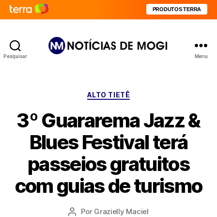
PRODUTOS TERRA
Pesquisar
Menu
Notícias
de
Mogi
Categorias
ALTO TIETÊ
3º Guararema Jazz &
Blues Festival terá
passeios gratuitos
com guias de turismo
Por
Grazielly Maciel
Autor