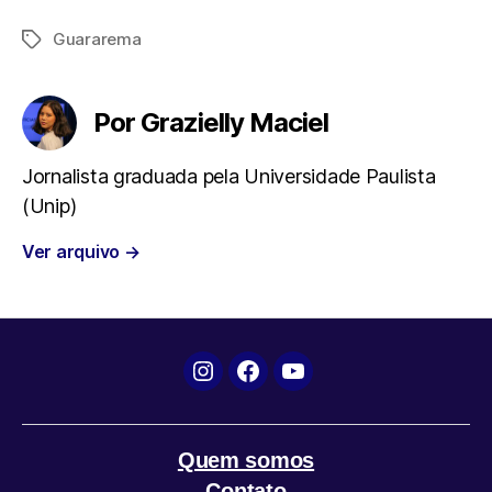
Guararema
Tags
c
i
a
l
a
e
t
t
e
i
Por Grazielly Maciel
b
t
s
g
l
Jornalista graduada pela Universidade Paulista
(Unip)
o
e
A
r
Ver arquivo
→
o
r
p
a
k
p
m
Instagram
Facebook
YouTube
Quem somos
Contato