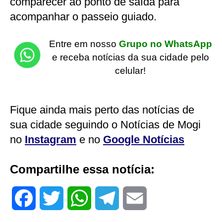
comparecer ao ponto de saída para
acompanhar o passeio guiado.
Entre em nosso
Grupo no WhatsApp
e receba notícias da sua cidade pelo
celular!
Fique ainda mais perto das notícias de
sua cidade seguindo o Notícias de Mogi
no
Instagram
e no
Google Notícias
Compartilhe essa notícia:
F
T
W
T
E
a
w
h
e
m